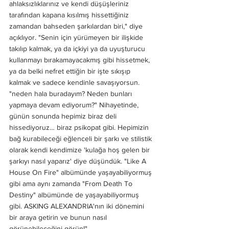
ahlaksızlıklarınız ve kendi düşüşleriniz 
tarafından kapana kısılmış hissettiğiniz 
zamandan bahseden şarkılardan biri," diye 
açıklıyor. "Senin için yürümeyen bir ilişkide 
takılıp kalmak, ya da içkiyi ya da uyuşturucu 
kullanmayı bırakamayacakmış gibi hissetmek, 
ya da belki nefret ettiğin bir işte sıkışıp 
kalmak ve sadece kendinle savaşıyorsun. 
"neden hala buradayım? Neden bunları 
yapmaya devam ediyorum?" Nihayetinde, 
günün sonunda hepimiz biraz deli 
hissediyoruz… biraz psikopat gibi. Hepimizin 
bağ kurabileceği eğlenceli bir şarkı ve stilistik 
olarak kendi kendimize 'kulağa hoş gelen bir 
şarkıyı nasıl yaparız' diye düşündük. "Like A 
House On Fire" albümünde yaşayabiliyormuş 
gibi ama aynı zamanda "From Death To 
Destiny" albümünde de yaşayabiliyormuş 
gibi. ASKING ALEXANDRIA'nın iki dönemini 
bir araya getirin ve bunun nasıl 
görünebileceğini görün!"