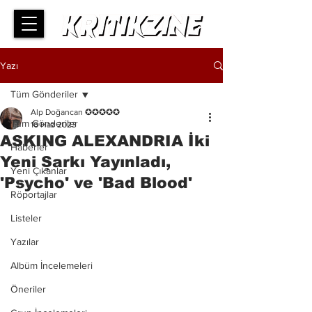
Yazı
Tüm Gönderiler
Alp Doğancan ✪✪✪✪✪
Tüm Gönderiler
16 Haz 2023
ASKING ALEXANDRIA İki
Haberler
Yeni Şarkı Yayınladı,
Yeni Çıkanlar
'Psycho' ve 'Bad Blood'
Röportajlar
Listeler
Yazılar
Albüm İncelemeleri
Öneriler