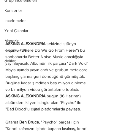
Grup İncelemeleri
Konserler
İncelemeler
Yeni Çıkanlar
Magazin
ASKING ALEXANDRIA 
sekizinci stüdyo 
albümü "Where Do We Go From Here?"ı bu 
Keşif Yazıları
sonbaharda Better Noise Music aracılığıyla 
deliler
yayınlayacak. Albümün ilk parçası "Dark Void" 
Mayıs ayında yayınlandı ve grubun metalcore 
başlangıçlarına geri döndüğünü görmüştük. 
Bugüne kadar şimdiden beş milyon dinleme 
ve bir milyon video görüntüleme topladı. 
ASKING ALEXANDRIA 
bugün (16 Haziran) 
albümden iki yeni single olan "Psycho" ile 
"Bad Blood"u dijital platformlarda paylaştı.
Gitarist
 Ben Bruce
, "Psycho" parçası için 
"Kendi kafanızın içinde kapana kısılmış, kendi 