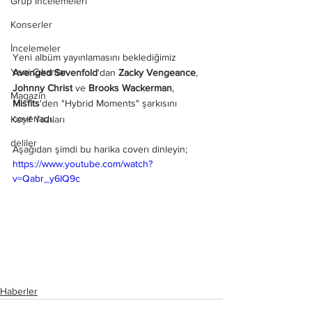
Grup İncelemeleri
Konserler
İncelemeler
Yeni albüm yayınlamasını beklediğimiz
Yeni Çıkanlar
Avenged Sevenfold
'dan 
Zacky Vengeance
, 
Johnny Christ
 ve 
Brooks Wackerman
, 
Magazin
Misfits
'den "Hybrid Moments" şarkısını 
coverladı. 
Keşif Yazıları
deliler
Aşağıdan şimdi bu harika coverı dinleyin;
https://www.youtube.com/watch?
v=Qabr_y6IQ9c
Haberler