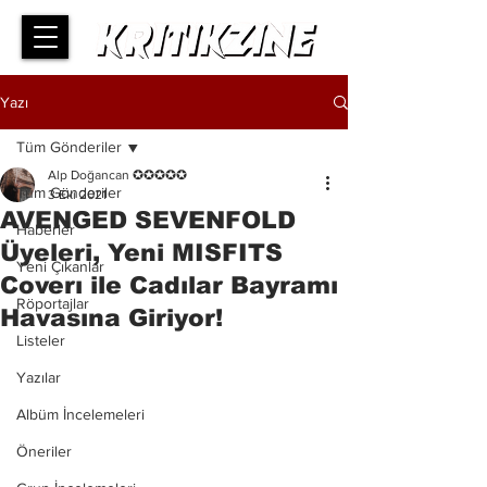
Yazı
Tüm Gönderiler
Alp Doğancan ✪✪✪✪✪
Tüm Gönderiler
3 Eki 2021
AVENGED SEVENFOLD
Haberler
Üyeleri, Yeni MISFITS
Yeni Çıkanlar
Coverı ile Cadılar Bayramı
Röportajlar
Havasına Giriyor!
Listeler
Yazılar
Albüm İncelemeleri
Öneriler