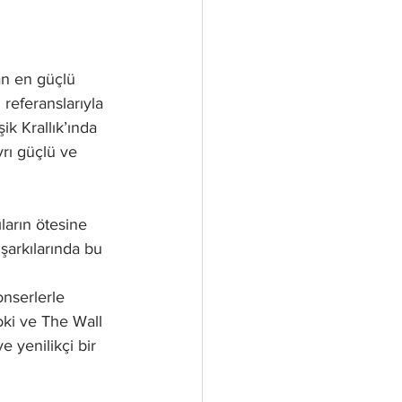
an en güçlü 
 referanslarıyla 
ik Krallık’ında 
rı güçlü ve 
ların ötesine 
şarkılarında bu 
onserlerle 
ki ve The Wall 
 yenilikçi bir 