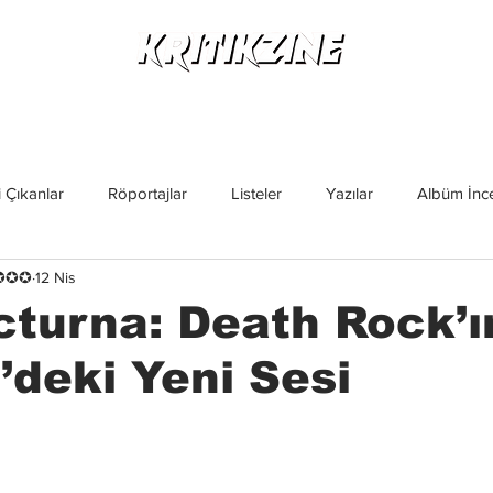
Yeni Çıkanlar
Röportajlar
Listeler
Albüm Kritikl
 Çıkanlar
Röportajlar
Listeler
Yazılar
Albüm İnce
✪✪✪✪
12 Nis
İncelemeler
Yeni Çıkanlar
Magazin
Keşif Yazıları
turna: Death Rock’ı
’deki Yeni Sesi