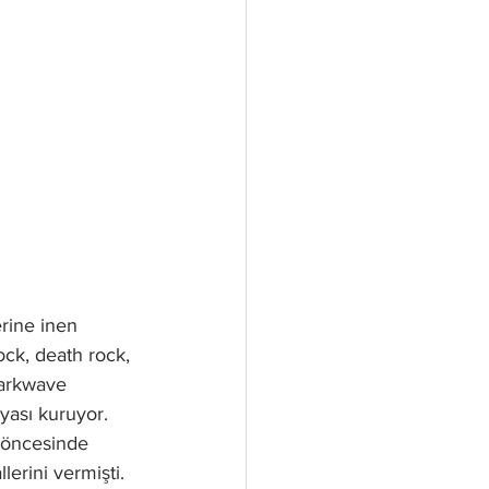
erine inen 
ock, death rock, 
arkwave 
yası kuruyor.
, öncesinde 
llerini vermişti. 