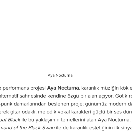
Aya Nocturna
ve performans projesi 
Aya Nocturna
, karanlık müziğin kökl
alternatif sahnesinde kendine özgü bir alan açıyor. Gotik r
t-punk damarlarından beslenen proje; günümüz modern d
rek gitar odaklı, melodik vokal karakteri güçlü bir ses dün
out Black
 ile bu yaklaşımın temellerini atan Aya Nocturna
mand of the Black Swan
 ile de karanlık estetiğinin ilk sinya