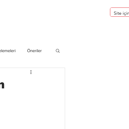
eri
Hakkımızda
lemeleri
Öneriler
deliler
n