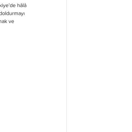
kiye’de hâlâ 
 doldurmayı 
mak ve 