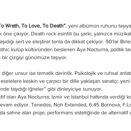
To Wrath, To Love, To Death”
, yeni albümün ruhunu taşıy
k öne çıkıyor. Death rock esintili bu şarkı; yalnızca müzikal
ıdığı sert ve eleştirel tonla da dikkat çekiyor. 90’lar Birleş
othic kulüp kültüründen beslenen Aya Nocturna, politik tav
 bir çizgiyi günümüze taşıyor.
diğer unsur ise tematik derinlik. Psikolojik ve ruhsal anlatı
selelere keskin ve çarpıcı bir dille yaklaşan sanatçı; yeni 
binde taşıdığı iğneler” gibi dinleyiciye sunuyor.
tif olan Aya Nocturna; İzmir ve İstanbul hattında verdiği k
devam ediyor. Tenedos, Noh Extended, 6:45 Bornova, F.Lo
a sahne alan proje; performans estetiğinde de alternatif ve