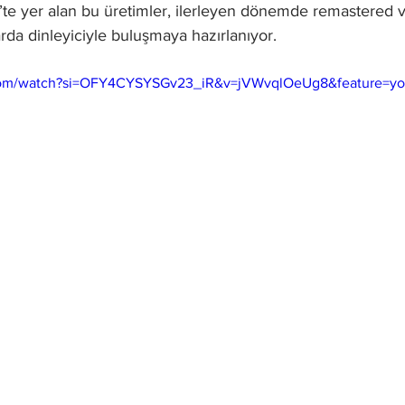
te yer alan bu üretimler, ilerleyen dönemde remastered ve
rda dinleyiciyle buluşmaya hazırlanıyor.
com/watch?si=OFY4CYSYSGv23_iR&v=jVWvqlOeUg8&feature=yo