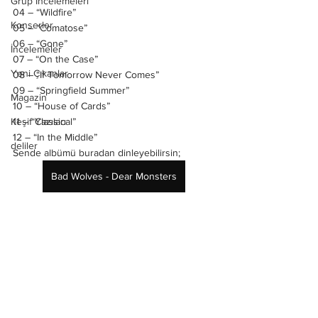
Grup İncelemeleri
04 – “Wildfire”
Konserler
05 – “Comatose”
06 – “Gone”
İncelemeler
07 – “On the Case”
Yeni Çıkanlar
08 – “If Tomorrow Never Comes”
09 – “Springfield Summer”
Magazin
10 – “House of Cards”
Keşif Yazıları
11 – “Classical”
12 – “In the Middle”
deliler
Sende albümü buradan dinleyebilirsin;
Bad Wolves - Dear Monsters