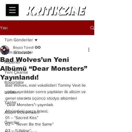
Yazı
Tüm Gönderiler
Beyza Türedi ✪✪
Tüm Gönderiler
30 Eki 2021
Bad Wolves’un Yeni
Haberler
Albümü “Dear Monsters”
Yeni Çıkanlar
Yayınlandı!
Röportajlar
Bad Wolves, eski vokalistleri Tommy Vext ile 
yolları ayırdıktan sonra yaptıkları ilk albüm ve 
Listeler
genel olarakta üçüncü stüdyo albümleri 
Yazılar
"Dear Monsters"ı yayınladı.
Albümdeki parça listesi;
Albüm İncelemeleri
01 – “Sacred Kiss”
Öneriler
02 – “Never Be the Same”
03 – “Lifeline”