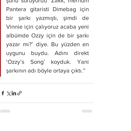
şunu soruyordu ‘Zakk, merhum 
Pantera gitaristi Dimebag için 
bir şarkı yazmıştı, şimdi de 
Vinnie için çalıyoruz acaba yeni 
albümde Ozzy için de bir şarkı 
yazar mı?’ diye. Bu yüzden en 
uygunu buydu. Adını direkt 
‘Ozzy’s Song’ koyduk. Yani 
şarkının adı böyle ortaya çıktı.”
Hepsini Gör
Son Yazılar