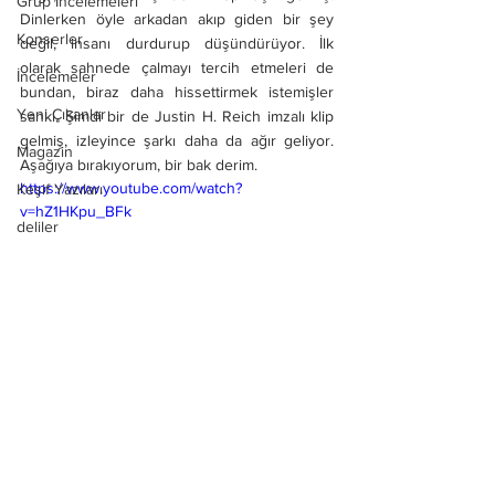
Grup İncelemeleri
Dinlerken öyle arkadan akıp giden bir şey 
Konserler
değil, insanı durdurup düşündürüyor. İlk 
olarak sahnede çalmayı tercih etmeleri de 
İncelemeler
bundan, biraz daha hissettirmek istemişler 
Yeni Çıkanlar
sanki. Şimdi bir de Justin H. Reich imzalı klip 
gelmiş, izleyince şarkı daha da ağır geliyor. 
Magazin
Aşağıya bırakıyorum, bir bak derim.
https://www.youtube.com/watch?
Keşif Yazıları
v=hZ1HKpu_BFk
deliler