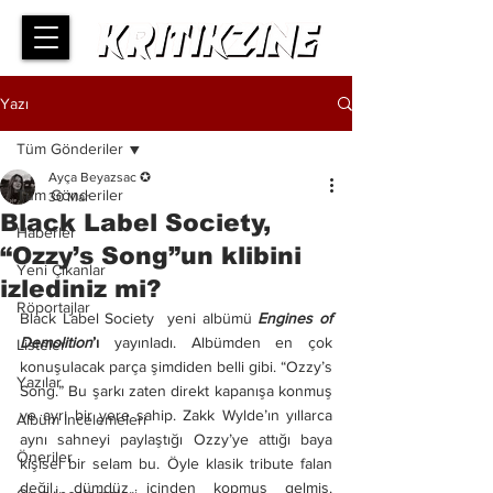
Yazı
Tüm Gönderiler
Ayça Beyazsac ✪
Tüm Gönderiler
30 Mar
Black Label Society,
Haberler
“Ozzy’s Song”un klibini
Yeni Çıkanlar
izlediniz mi?
Röportajlar
Black Label Society  yeni albümü 
Engines of 
Demolition
’ı
 yayınladı. Albümden en çok 
Listeler
konuşulacak parça şimdiden belli gibi. “Ozzy’s 
Yazılar
Song.” Bu şarkı zaten direkt kapanışa konmuş 
ve ayrı bir yere sahip. Zakk Wylde’ın yıllarca 
Albüm İncelemeleri
aynı sahneyi paylaştığı Ozzy’ye attığı baya 
Öneriler
kişisel bir selam bu. Öyle klasik tribute falan 
değil, dümdüz içinden kopmuş gelmiş. 