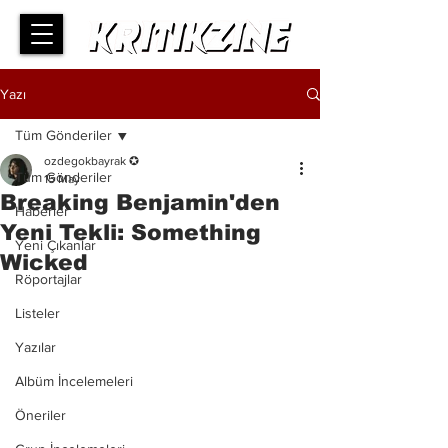
Yazı
Tüm Gönderiler
ozdegokbayrak ✪
Tüm Gönderiler
15 May
Breaking Benjamin'den
Haberler
Yeni Tekli: Something
Yeni Çıkanlar
Wicked
Röportajlar
Listeler
Yazılar
Albüm İncelemeleri
Öneriler