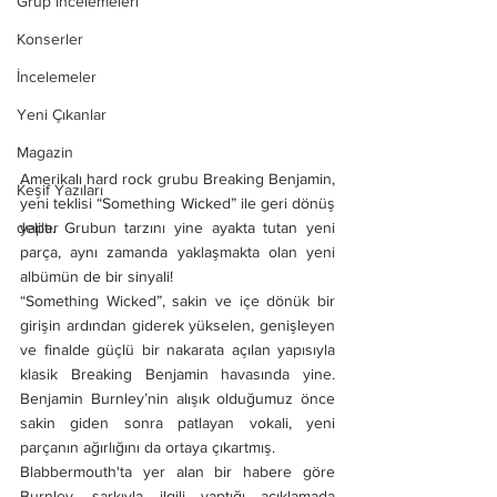
Grup İncelemeleri
Konserler
İncelemeler
Yeni Çıkanlar
Magazin
Amerikalı hard rock grubu Breaking Benjamin, 
Keşif Yazıları
yeni teklisi “Something Wicked” ile geri dönüş 
deliler
yaptı. Grubun tarzını yine ayakta tutan yeni 
parça, aynı zamanda yaklaşmakta olan yeni 
albümün de bir sinyali!
“Something Wicked”, sakin ve içe dönük bir 
girişin ardından giderek yükselen, genişleyen 
ve finalde güçlü bir nakarata açılan yapısıyla 
klasik Breaking Benjamin havasında yine. 
Benjamin Burnley’nin alışık olduğumuz önce 
sakin giden sonra patlayan vokali, yeni 
parçanın ağırlığını da ortaya çıkartmış. 
Blabbermouth'ta yer alan bir habere göre 
Burnley, şarkıyla ilgili yaptığı açıklamada 