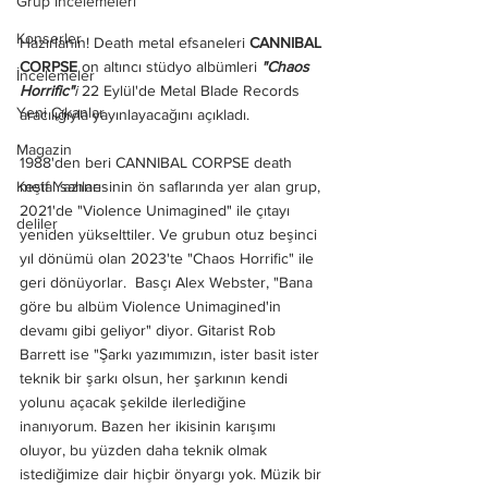
Grup İncelemeleri
Konserler
Hazırlanın! Death metal efsaneleri 
CANNIBAL 
CORPSE
 on altıncı stüdyo albümleri 
"Chaos 
İncelemeler
Horrific"
i
 22 Eylül'de Metal Blade Records 
Yeni Çıkanlar
aracılığıyla yayınlayacağını açıkladı.
Magazin
1988'den beri CANNIBAL CORPSE death 
Keşif Yazıları
metal sahnesinin ön saflarında yer alan grup, 
2021'de "Violence Unimagined" ile çıtayı 
deliler
yeniden yükselttiler. Ve grubun otuz beşinci 
yıl dönümü olan 2023'te "Chaos Horrific" ile 
geri dönüyorlar.  Basçı Alex Webster, "Bana 
göre bu albüm Violence Unimagined'in 
devamı gibi geliyor" diyor. Gitarist Rob 
Barrett ise "Şarkı yazımımızın, ister basit ister 
teknik bir şarkı olsun, her şarkının kendi 
yolunu açacak şekilde ilerlediğine 
inanıyorum. Bazen her ikisinin karışımı 
oluyor, bu yüzden daha teknik olmak 
istediğimize dair hiçbir önyargı yok. Müzik bir 