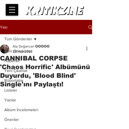
Yazı
Tüm Gönderiler
Alp Doğancan ✪✪✪✪✪
Tüm Gönderiler
23 Haz 2023
CANNIBAL CORPSE
Haberler
'Chaos Horrific' Albümünü
Yeni Çıkanlar
Duyurdu, 'Blood Blind'
Röportajlar
Single'ını Paylaştı!
Listeler
Yazılar
Albüm İncelemeleri
Öneriler