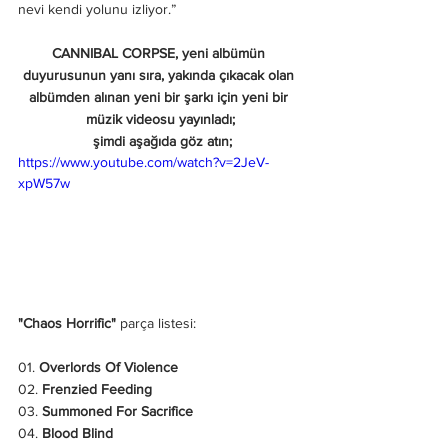
nevi kendi yolunu izliyor.” 
CANNIBAL CORPSE, yeni albümün 
duyurusunun yanı sıra, yakında çıkacak olan 
albümden alınan yeni bir şarkı için yeni bir 
müzik videosu yayınladı;
 şimdi aşağıda göz atın;
https://www.youtube.com/watch?v=2JeV-
xpW57w
"Chaos Horrific"
 parça listesi:
01. 
Overlords Of Violence
02. 
Frenzied Feeding
03. 
Summoned For Sacrifice
04. 
Blood Blind