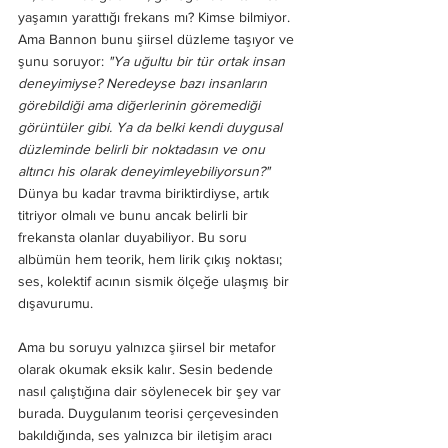
yaşamın yarattığı frekans mı? Kimse bilmiyor. 
Ama Bannon bunu şiirsel düzleme taşıyor ve 
şunu soruyor: 
"Ya uğultu bir tür ortak insan 
deneyimiyse? Neredeyse bazı insanların 
görebildiği ama diğerlerinin göremediği 
görüntüler gibi. Ya da belki kendi duygusal 
düzleminde belirli bir noktadasın ve onu 
altıncı his olarak deneyimleyebiliyorsun?"
Dünya bu kadar travma biriktirdiyse, artık 
titriyor olmalı ve bunu ancak belirli bir 
frekansta olanlar duyabiliyor. Bu soru 
albümün hem teorik, hem lirik çıkış noktası; 
ses, kolektif acının sismik ölçeğe ulaşmış bir 
dışavurumu.
Ama bu soruyu yalnızca şiirsel bir metafor 
olarak okumak eksik kalır. Sesin bedende 
nasıl çalıştığına dair söylenecek bir şey var 
burada. Duygulanım teorisi çerçevesinden 
bakıldığında, ses yalnızca bir iletişim aracı 