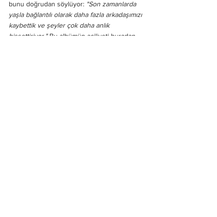
bunu doğrudan söylüyor: 
"Son zamanlarda 
yaşla bağlantılı olarak daha fazla arkadaşımızı 
kaybettik ve şeyler çok daha anlık 
hissettiriyor."
 Bu albümün aciliyeti buradan 
geliyor. Dünyanın kıyısında, bedenin kıyısında 
ve kariyer çizgisinin belki de öngörülemeyen 
bir noktasında duran bir grup, elindeki her 
şeyi şimdi dışarı atıyor. Ballou da bu hissi 
paylaşıyor: 
"Bu dönem de bir bakıma zordu; 
çünkü ilk kez tam anlamıyla sosyal medya 
çağında bir plak yayımladığımızı 
hissediyorum. Ne övgüyü istiyorum ne de 
eleştiriyi. Hepsini bir kenara bırakman 
gerekiyor."
 Sanat, ne tepki için ne de onay 
için yapılıyor. Yapılıyor çünkü yapılmak 
zorunda.
Hum of Hurt
, anlık tatmin için yapılmış bir 
albüm değil. 
Love Is Not Enough
 kapınızı kırıp 
içeri giriyordu; bu albüm içeri girdikten sonra 