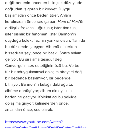
değil; bedenin önceden-bilinçsel düzeyinde 
doğrudan iş gören bir kuvvet. Duygu 
başlamadan önce beden titrer. Anlam 
kurulmadan önce ses çarpar. 
Hum of Hurt
'ün 
o düşük frekanslı uğultusu; ister tinnitus, 
ister sismik bir fenomen, ister Bannon'ın 
duyduğu kolektif acının yankısı olsun. Tam da 
bu düzlemde çalışıyor. Albümü dinlerken 
hissedilen şey, önce bir baskı. Sonra anlam 
geliyor. Bu sıralama tesadüf değil; 
Converge'in ses estetiğinin özü bu. Ve bu 
tür bir aduygulanımsal dolaşım bireysel değil: 
bir bedende başlamıyor, bir bedende 
bitmiyor. Bannon'ın kulağındaki uğultu, 
albüme dönüşüyor; albüm dinleyicinin 
bedenine geçiyor. Kolektif acı bu şekilde 
dolaşıma giriyor: kelimelerden önce, 
anlamdan önce, ses olarak.
https://www.youtube.com/watch?
v=gHDx0phnOm8&list=RDgHDx0phnOm8&st