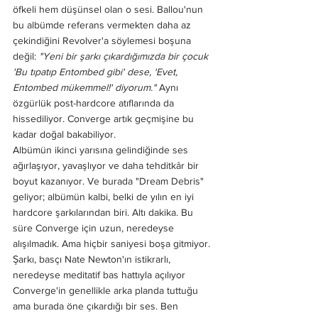
öfkeli hem düşünsel olan o sesi. Ballou'nun 
bu albümde referans vermekten daha az 
çekindiğini Revolver'a söylemesi boşuna 
değil: 
"Yeni bir şarkı çıkardığımızda bir çocuk 
'Bu tıpatıp Entombed gibi' dese, 'Evet, 
Entombed mükemmel!' diyorum."
 Aynı 
özgürlük post-hardcore atıflarında da 
hissediliyor. Converge artık geçmişine bu 
kadar doğal bakabiliyor.
Albümün ikinci yarısına gelindiğinde ses 
ağırlaşıyor, yavaşlıyor ve daha tehditkâr bir 
boyut kazanıyor. Ve burada "Dream Debris" 
geliyor; albümün kalbi, belki de yılın en iyi 
hardcore şarkılarından biri. Altı dakika. Bu 
süre Converge için uzun, neredeyse 
alışılmadık. Ama hiçbir saniyesi boşa gitmiyor. 
Şarkı, basçı Nate Newton'ın istikrarlı, 
neredeyse meditatif bas hattıyla açılıyor 
Converge'in genellikle arka planda tuttuğu 
ama burada öne çıkardığı bir ses. Ben 