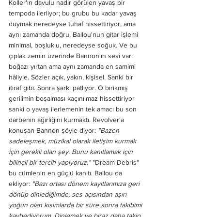
Koller'ın davulu nadir görülen yavaş bir 
tempoda ilerliyor; bu grubu bu kadar yavaş 
duymak neredeyse tuhaf hissettiriyor, ama 
aynı zamanda doğru. Ballou'nun gitar işlemi 
minimal, boşluklu, neredeyse soğuk. Ve bu 
çıplak zemin üzerinde Bannon'ın sesi var: 
boğazı yırtan ama aynı zamanda en samimi 
hâliyle. Sözler açık, yakın, kişisel. Sanki bir 
itiraf gibi. Sonra şarkı patlıyor. O birikmiş 
gerilimin boşalması kaçınılmaz hissettiriyor 
sanki o yavaş ilerlemenin tek amacı bu son 
darbenin ağırlığını kurmaktı. Revolver'a 
konuşan Bannon şöyle diyor: 
"Bazen 
sadeleşmek, müzikal olarak iletişim kurmak 
için gerekli olan şey. Bunu kanıtlamak için 
bilinçli bir tercih yapıyoruz."
 "Dream Debris" 
bu cümlenin en güçlü kanıtı. Ballou da 
ekliyor: 
"Bazı ortası dönem kayıtlarımıza geri 
dönüp dinlediğimde, ses açısından aşırı 
yoğun olan kısımlarda bir süre sonra takibimi 
kaybediyorum. Dinlemek ve biraz daha takip 