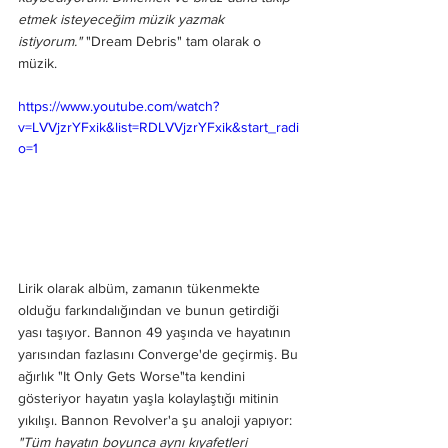
etmek isteyeceğim müzik yazmak 
istiyorum."
 "Dream Debris" tam olarak o 
müzik.
https://www.youtube.com/watch?
v=LVVjzrYFxik&list=RDLVVjzrYFxik&start_radi
o=1
Lirik olarak albüm, zamanın tükenmekte 
olduğu farkındalığından ve bunun getirdiği 
yası taşıyor. Bannon 49 yaşında ve hayatının 
yarısından fazlasını Converge'de geçirmiş. Bu 
ağırlık "It Only Gets Worse"ta kendini 
gösteriyor hayatın yaşla kolaylaştığı mitinin 
yıkılışı. Bannon Revolver'a şu analoji yapıyor: 
"Tüm hayatın boyunca aynı kıyafetleri 