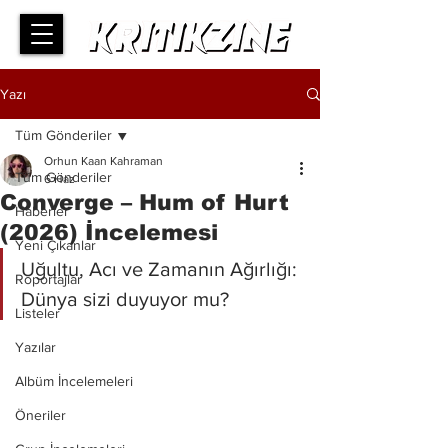
Yazı
Tüm Gönderiler
Orhun Kaan Kahraman
Tüm Gönderiler
6 Haz
Converge – Hum of Hurt
Haberler
(2026) İncelemesi
Yeni Çıkanlar
Uğultu, Acı ve Zamanın Ağırlığı: 
Röportajlar
Dünya sizi duyuyor mu?
Listeler
Yazılar
Albüm İncelemeleri
Öneriler