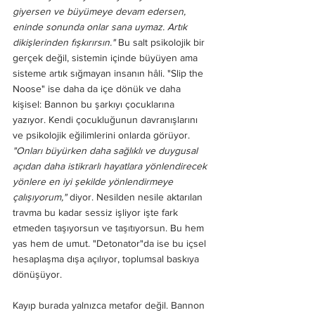
giyersen ve büyümeye devam edersen, 
eninde sonunda onlar sana uymaz. Artık 
dikişlerinden fışkırırsın."
 Bu salt psikolojik bir 
gerçek değil, sistemin içinde büyüyen ama 
sisteme artık sığmayan insanın hâli. "Slip the 
Noose" ise daha da içe dönük ve daha 
kişisel: Bannon bu şarkıyı çocuklarına 
yazıyor. Kendi çocukluğunun davranışlarını 
ve psikolojik eğilimlerini onlarda görüyor. 
"Onları büyürken daha sağlıklı ve duygusal 
açıdan daha istikrarlı hayatlara yönlendirecek 
yönlere en iyi şekilde yönlendirmeye 
çalışıyorum,"
 diyor. Nesilden nesile aktarılan 
travma bu kadar sessiz işliyor işte fark 
etmeden taşıyorsun ve taşıtıyorsun. Bu hem 
yas hem de umut. "Detonator"da ise bu içsel 
hesaplaşma dışa açılıyor, toplumsal baskıya 
dönüşüyor.
Kayıp burada yalnızca metafor değil. Bannon 