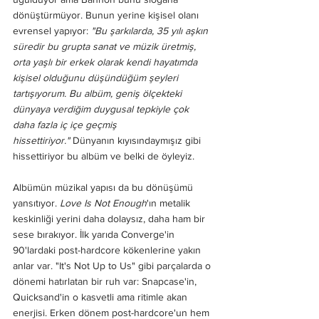
dönüştürmüyor. Bunun yerine kişisel olanı 
evrensel yapıyor: 
"Bu şarkılarda, 35 yılı aşkın 
süredir bu grupta sanat ve müzik üretmiş, 
orta yaşlı bir erkek olarak kendi hayatımda 
kişisel olduğunu düşündüğüm şeyleri 
tartışıyorum. Bu albüm, geniş ölçekteki 
dünyaya verdiğim duygusal tepkiyle çok 
daha fazla iç içe geçmiş 
hissettiriyor."
 Dünyanın kıyısındaymışız gibi 
hissettiriyor bu albüm ve belki de öyleyiz.
Albümün müzikal yapısı da bu dönüşümü 
yansıtıyor. 
Love Is Not Enough
'ın metalik 
keskinliği yerini daha dolaysız, daha ham bir 
sese bırakıyor. İlk yarıda Converge'in 
90'lardaki post-hardcore kökenlerine yakın 
anlar var. "It's Not Up to Us" gibi parçalarda o 
dönemi hatırlatan bir ruh var: Snapcase'in, 
Quicksand'in o kasvetli ama ritimle akan 
enerjisi. Erken dönem post-hardcore'un hem 