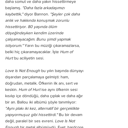
daha somut ve daha yakın hissettirmeye 
başlamış. 
"Daha fazla arkadaşımızı 
kaybettik,"
 diyor Bannon. 
"Şeyler çok daha 
anlık ve hakkında konuşmak zorunlu 
hissettiriyor. 80 yaşında ölüm 
döşeğindeyken kendim üzerinde 
çalışamayacağım. Bunu şimdi yapmak 
istiyorum."
 Yarın bu müziği çıkaramazlarsa, 
belki hiç çıkaramayacaklar. İşte 
Hum of 
Hurt
 bu aciliyetin sesi.
Love Is Not Enough
 bu yılın başında dünyayı 
dışarıdan parçalamaya gelmişti: ham, 
doğrudan, metalik. Öfkenin ilk anı, sert ve 
keskin. 
Hum of Hurt
 ise aynı öfkenin sesi 
kısılıp içe döndüğü, daha çıplak ve daha ağır 
bir an. Ballou iki albümü şöyle tanımlıyor: 
"Aynı plakı iki kez, alternatif bir gerçeklikte 
yapıyormuşuz gibi hissettirdi."
 Bu bir devam 
değil, paralel bir ses evreni. 
Love Is Not 
Enough
 bir metal albümüydü. Evet, hardcore 