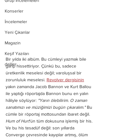
Grup İncelemeleri
Konserler
İncelemeler
Yeni Çıkanlar
Magazin
Keşif Yazıları
Bir yılda iki albüm. Bu cümleyi yazmak bile 
deliler
garip hissettiriyor. Çünkü bu, sadece 
üretkenlik meselesi değil; varoluşsal bir 
zorunluluk meselesi. 
Revolver dergisinin
yakın zamanda Jacob Bannon ve Kurt Ballou 
ile yaptığı röportajda Bannon bunu en yalın 
hâliyle söylüyor: 
"Yarın ölebilirim. O zaman 
sanatımızı ve müziğimizi bugün çıkaralım."
 Bu 
cümle bir röportaj mottosundan ibaret değil. 
Hum of Hurt
'ün tüm dokusuna işlemiş bir his. 
Ve bu his tesadüf değil: son yıllarda 
Converge çevresinde kayıplar artmış, ölüm 