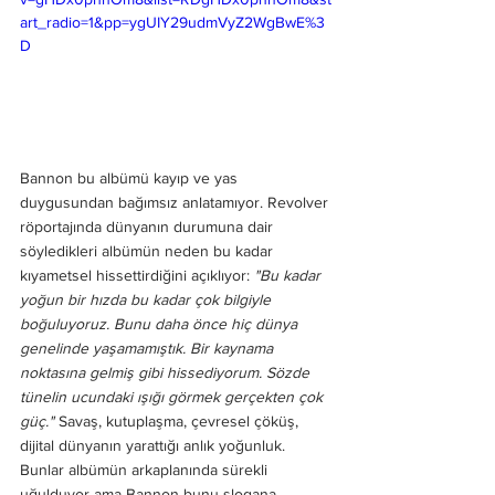
art_radio=1&pp=ygUIY29udmVyZ2WgBwE%3
D
Bannon bu albümü kayıp ve yas 
duygusundan bağımsız anlatamıyor. Revolver 
röportajında dünyanın durumuna dair 
söyledikleri albümün neden bu kadar 
kıyametsel hissettirdiğini açıklıyor: 
"Bu kadar 
yoğun bir hızda bu kadar çok bilgiyle 
boğuluyoruz. Bunu daha önce hiç dünya 
genelinde yaşamamıştık. Bir kaynama 
noktasına gelmiş gibi hissediyorum. Sözde 
tünelin ucundaki ışığı görmek gerçekten çok 
güç."
 Savaş, kutuplaşma, çevresel çöküş, 
dijital dünyanın yarattığı anlık yoğunluk. 
Bunlar albümün arkaplanında sürekli 
uğulduyor ama Bannon bunu slogana 