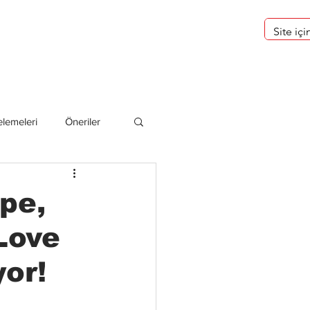
eri
Hakkımızda
lemeleri
Öneriler
deliler
pe,
Love
or!