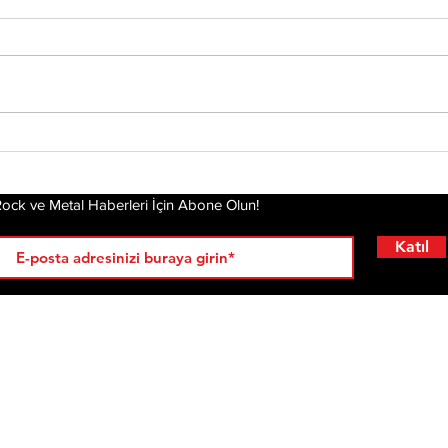
Tony Iommi'den Yeni
Mis
Solo Albüm: From The
Alb
Dark
Pla
Gel
ock ve Metal Haberleri İçin Abone Olun!
Katıl
RÖPORTAJLAR
LİSTELER
YENİ
AL
KRİ
ÇIKANLAR