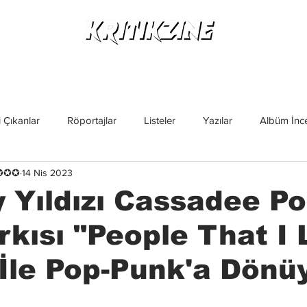
Yeni Çıkanlar
Röportajlar
Listeler
Albüm Kritikl
 Çıkanlar
Röportajlar
Listeler
Yazılar
Albüm İnce
✪✪✪✪
14 Nis 2023
İncelemeler
Yeni Çıkanlar
Magazin
Keşif Yazıları
 Yıldızı Cassadee Po
rkısı "People That I 
İle Pop-Punk'a Dönüy