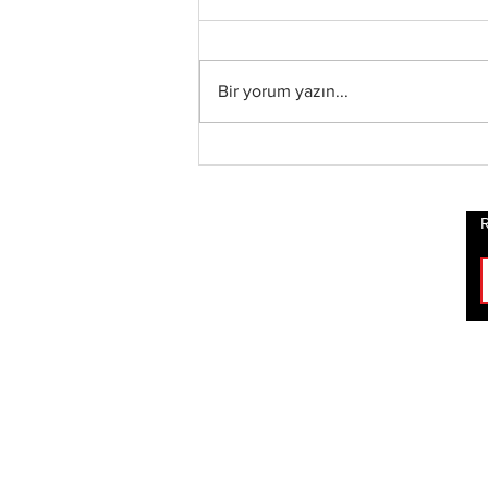
Bir yorum yazın...
Xandria’dan Yeni Albüm
ve Video: “Eclipse”
Yayında
R
ROCK
HABERLERİ
BİZİ TAKİP ET