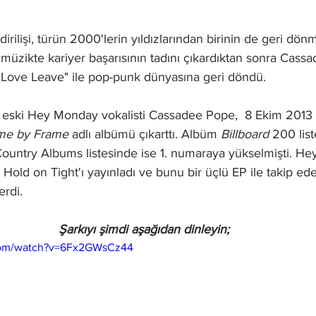
rilişi, türün 2000'lerin yıldızlarından birinin de geri dönm
 müzikte kariyer başarısının tadını çıkardıktan sonra Cass
I Love Leave" ile pop-punk dünyasına geri döndü.
eski Hey Monday vokalisti Cassadee Pope,  8 Ekim 2013 t
me by Frame
 adlı albümü çıkarttı. Albüm 
Billboard
 200 list
Country Albums listesinde ise 1. numaraya yükselmişti. He
 Hold on Tight'ı yayınladı ve bunu bir üçlü EP ile takip ede
erdi.
Şarkıyı şimdi aşağıdan dinleyin;
com/watch?v=6Fx2GWsCz44