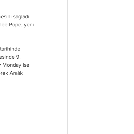
esini sağladı.  
adee Pope, yeni 
arihinde 
esinde 9. 
y Monday ise 
rek Aralık 