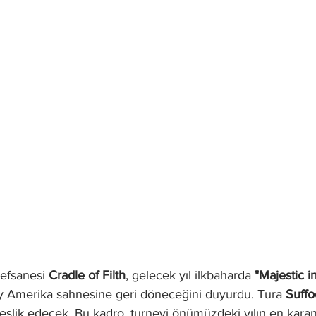
 efsanesi 
Cradle of Filth
, gelecek yıl ilkbaharda 
"Majestic i
 Amerika sahnesine geri döneceğini duyurdu. Tura 
Suffo
 eşlik edecek. Bu kadro, turneyi önümüzdeki yılın en karan