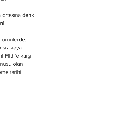
 ortasına denk 
ni 
i ürünlerde, 
insiz veya 
Filth'e karşı 
onusu olan 
eme tarihi 