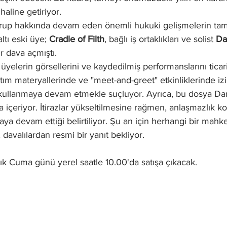
 haline getiriyor. 
rup hakkında devam eden önemli hukuki gelişmelerin tam
ltı eski üye; 
Cradle of Filth
, bağlı iş ortaklıkları ve solist 
Da
ir dava açmıştı.
üyelerin görsellerini ve kaydedilmiş performanslarını ticar
ıtım materyallerinde ve "meet-and-greet" etkinliklerinde iz
llanmaya devam etmekle suçluyor. Ayrıca, bu dosya Dani 
da içeriyor. İtirazlar yükseltilmesine rağmen, anlaşmazlık k
aya devam ettiği belirtiliyor. Şu an için herhangi bir mahk
davalılardan resmi bir yanıt bekliyor.
alık Cuma günü yerel saatle 10.00'da satışa çıkacak. 