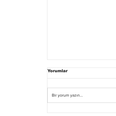
Yorumlar
Bir yorum yazın...
Xandria’dan Yeni Albüm
ve Video: “Eclipse”