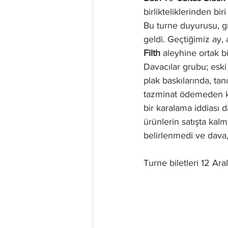
birlikteliklerinden biri
Bu turne duyurusu, g
geldi. Geçtiğimiz ay, a
Filth
 aleyhine ortak b
Davacılar grubu; eski 
plak baskılarında, tan
tazminat ödemeden ku
bir karalama iddiası 
ürünlerin satışta kalm
belirlenmedi ve dava, 
Turne biletleri 12 Ar