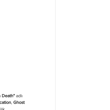
n Death"
 adlı 
cation
, 
Ghost 
lık 