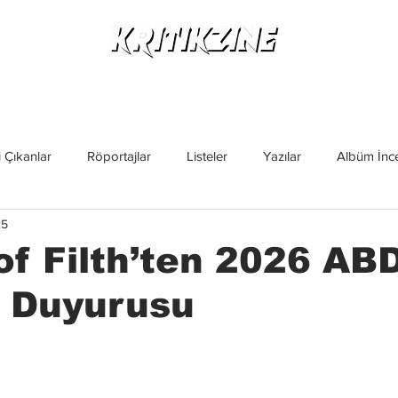
Yeni Çıkanlar
Röportajlar
Listeler
Albüm Kritikl
 Çıkanlar
Röportajlar
Listeler
Yazılar
Albüm İnce
25
İncelemeler
Yeni Çıkanlar
Magazin
Keşif Yazıları
of Filth’ten 2026 AB
i Duyurusu