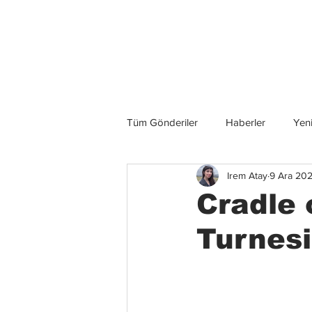
Son Haberler
Tüm Gönderiler
Haberler
Yeni
Irem Atay
9 Ara 20
Grup İncelemeleri
Konserler
Cradle 
Turnes