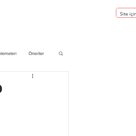
eri
Hakkımızda
lemeleri
Öneriler
deliler
D