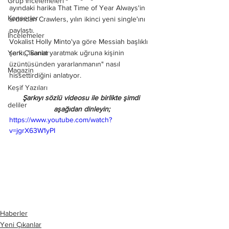
Grup İncelemeleri
ayındaki harika That Time of Year Always'in 
Konserler
ardından Crawlers, yılın ikinci yeni single'ını 
paylaştı.
İncelemeler
Vokalist Holly Minto'ya göre Messiah başlıklı 
şarkı, "Sanat yaratmak uğruna kişinin 
Yeni Çıkanlar
üzüntüsünden yararlanmanın" nasıl 
Magazin
hissettirdiğini anlatıyor.
Keşif Yazıları
Şarkıyı sözlü videosu ile birlikte şimdi 
deliler
aşağıdan dinleyin;
https://www.youtube.com/watch?
v=jgrX63W1yPI
Haberler
Yeni Çıkanlar