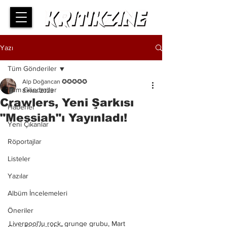
Yazı
Tüm Gönderiler
Alp Doğancan ✪✪✪✪✪
Tüm Gönderiler
8 Haz 2023
Crawlers, Yeni Şarkısı
Haberler
"Messiah"ı Yayınladı!
Yeni Çıkanlar
Röportajlar
Listeler
Yazılar
Albüm İncelemeleri
Öneriler
Liverpool'lu rock, grunge grubu, Mart 