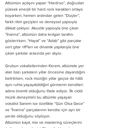
Albümün açılışını yapan “Hardroo”, doğrudan 
yüksek enerjili bir hard rock karakteri ortaya 
koyarken; hemen ardından gelen “Düşler”, 
farklı ritim geçişleri ve deneysel yapısıyla 
dikkat çekiyor. Akustik yapısıyla öne çıkan 
“İnanna”, albümün daha kırılgan tarafını 
gösterirken; “Hayat” ve “Adab” gibi parçalar 
sert gitar riff’leri ve dinamik yapılarıyla öne 
çıkan şarkılar arasında yer alıyor.
Grubun vokalistlerinden Kerem, albümde yer 
alan bazı şarkıların yıllar öncesine dayandığını 
belirtirken, rock müziğin yıllar geçse de hâlâ 
aynı ruhla yaşayabildiğini görmenin kendileri 
adına önemli olduğunu ifade ediyor. İlk ciddi 
müzik deneyimini bu albümle yaşayan 
vokalist Sanem ise özellikle “Gün Olsa Gece” 
ve “İnanna” parçalarının kendisi için ayrı bir 
yerde olduğunu söylüyor.
Albümün kayıt, mix ve mastering süreçlerini 