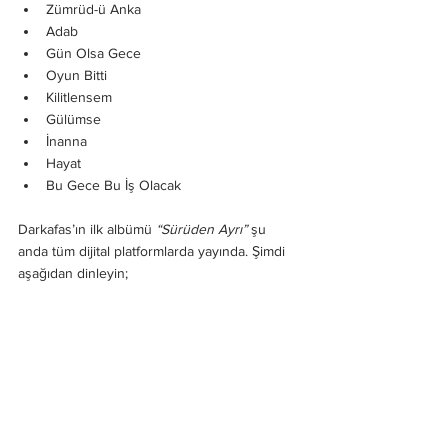
Zümrüd-ü Anka
Adab
Gün Olsa Gece
Oyun Bitti
Kilitlensem
Gülümse
İnanna
Hayat
Bu Gece Bu İş Olacak
Darkafas’ın ilk albümü 
“Sürüden Ayrı”
 şu 
anda tüm dijital platformlarda yayında. Şimdi 
aşağıdan dinleyin;