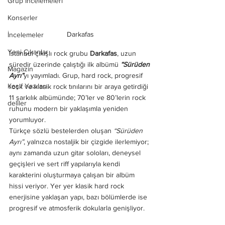
Grup İncelemeleri
Konserler
Darkafas
İncelemeler
Yeni Çıkanlar
İstanbul çıkışlı rock grubu 
Darkafas
, uzun 
süredir üzerinde çalıştığı ilk albümü 
“Sürüden 
Magazin
Ayrı”
yı yayımladı. Grup, hard rock, progresif 
Keşif Yazıları
rock ve klasik rock tınılarını bir araya getirdiği 
11 şarkılık albümünde; 70’ler ve 80’lerin rock 
deliler
ruhunu modern bir yaklaşımla yeniden 
yorumluyor.
Türkçe sözlü bestelerden oluşan 
“Sürüden 
Ayrı”
, yalnızca nostaljik bir çizgide ilerlemiyor; 
aynı zamanda uzun gitar soloları, deneysel 
geçişleri ve sert riff yapılarıyla kendi 
karakterini oluşturmaya çalışan bir albüm 
hissi veriyor. Yer yer klasik hard rock 
enerjisine yaklaşan yapı, bazı bölümlerde ise 
progresif ve atmosferik dokularla genişliyor.