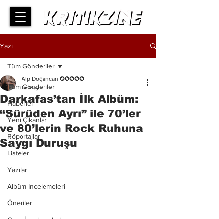
Yazı
Tüm Gönderiler
Alp Doğancan ✪✪✪✪✪
Tüm Gönderiler
15 May
Darkafas’tan İlk Albüm:
Haberler
“Sürüden Ayrı” ile 70’ler
Yeni Çıkanlar
ve 80’lerin Rock Ruhuna
Röportajlar
Saygı Duruşu
Listeler
Yazılar
Albüm İncelemeleri
Öneriler