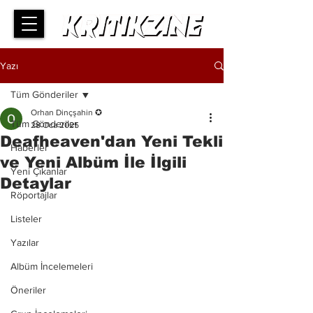
Yazı
Tüm Gönderiler
Orhan Dinçşahin ✪
Tüm Gönderiler
28 Oca 2025
Deafheaven'dan Yeni Tekli
Haberler
ve Yeni Albüm İle İlgili
Yeni Çıkanlar
Detaylar
Röportajlar
Listeler
Yazılar
Albüm İncelemeleri
Öneriler