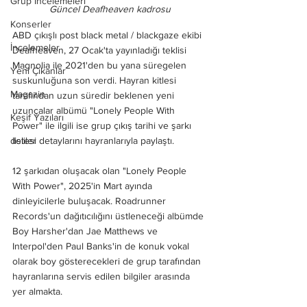
Grup İncelemeleri
Güncel Deafheaven kadrosu
Konserler
ABD çıkışlı post black metal / blackgaze ekibi 
İncelemeler
Deafheaven, 27 Ocak'ta yayınladığı teklisi 
Magnolia ile 2021'den bu yana süregelen 
Yeni Çıkanlar
suskunluğuna son verdi. Hayran kitlesi 
Magazin
tarafından uzun süredir beklenen yeni 
uzunçalar albümü "Lonely People With 
Keşif Yazıları
Power" ile ilgili ise grup çıkış tarihi ve şarkı 
deliler
listesi detaylarını hayranlarıyla paylaştı. 
12 şarkıdan oluşacak olan "Lonely People 
With Power", 2025'in Mart ayında 
dinleyicilerle buluşacak. Roadrunner 
Records'un dağıtıcılığını üstleneceği albümde 
Boy Harsher'dan Jae Matthews ve 
Interpol'den Paul Banks'in de konuk vokal 
olarak boy gösterecekleri de grup tarafından 
hayranlarına servis edilen bilgiler arasında 
yer almakta. 