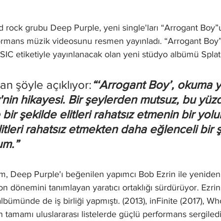
rd rock grubu Deep Purple, yeni single'ları “Arrogant Boy”
ormans müzik videosunu resmen yayınladı. “Arrogant Boy”
etiketiyle yayınlanacak olan yeni stüdyo albümü Splat!'t
lan şöyle açıklıyor:
“‘Arrogant Boy’, okuma 
'nin hikayesi. Bir şeylerden mutsuz, bu yüzd
 bir şekilde elitleri rahatsız etmenin bir yolu
itleri rahatsız etmekten daha eğlenceli bir 
um.”
m, Deep Purple'ı beğenilen yapımcı Bob Ezrin ile yeniden 
on dönemini tanımlayan yaratıcı ortaklığı sürdürüyor. Ezri
ümünde de iş birliği yapmıştı. (2013), inFinite (2017), W
n tamamı uluslararası listelerde güçlü performans sergiledi