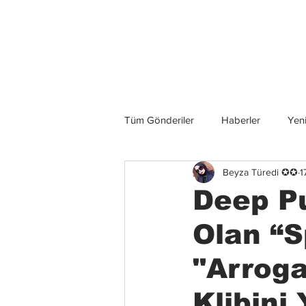
Son Haberler
Tüm Gönderiler
Haberler
Yeni
Beyza Türedi ✪✪
1
Grup İncelemeleri
Konserler
Deep Pu
Olan “
"Arroga
Klibini 