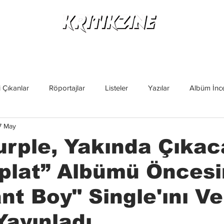
Yeni Çıkanlar
Röportajlar
Listeler
Albüm Kritikl
 Çıkanlar
Röportajlar
Listeler
Yazılar
Albüm İnce
7 May
İncelemeler
Yeni Çıkanlar
Magazin
Keşif Yazıları
rple, Yakında Çıkac
Splat” Albümü Önces
nt Boy" Single'ını Ve
Yayınladı