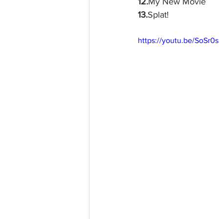
12.
My New Movie
13.
Splat!
https://youtu.be/SoSr0