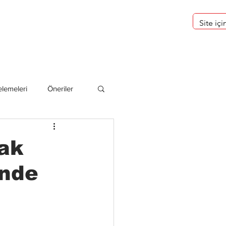
eri
Hakkımızda
lemeleri
Öneriler
deliler
ak
inde