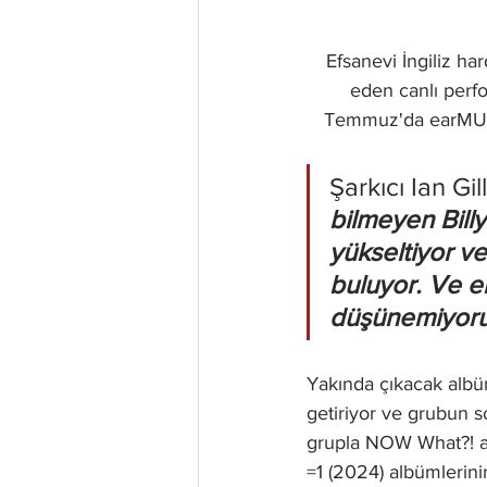
Efsanevi İngiliz ha
eden canlı perf
Temmuz'da earMUSIC 
Şarkıcı Ian Gil
bilmeyen Billy
yükseltiyor ve
buluyor. Ve el
düşünemiyor
Yakında çıkacak albü
getiriyor ve grubun s
grupla NOW What?! alb
=1 (2024) albümlerini