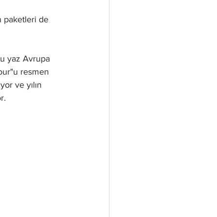
n paketleri de 
bu yaz Avrupa 
our"u resmen 
or ve yılın 
r.