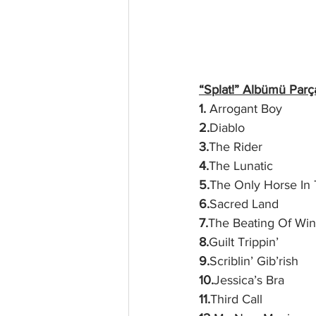
“Splat!” Albümü Parça
1.
 Arrogant Boy
2.
Diablo
3.
The Rider
4.
The Lunatic
5.
The Only Horse In
6.
Sacred Land
7.
The Beating Of Wi
8.
Guilt Trippin’
9.
Scriblin’ Gib’rish
10.
Jessica’s Bra
11.
Third Call