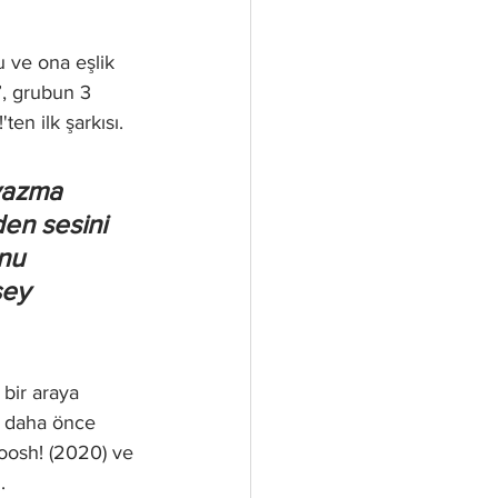
u ve ona eşlik 
, grubun 3 
en ilk şarkısı.
yazma 
en sesini 
nu 
şey 
bir araya 
n daha önce 
hoosh! (2020) ve 
.