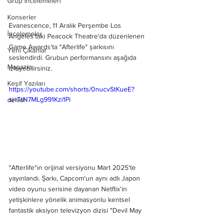
Grup İncelemeleri
Konserler
Evanescence, 11 Aralık Perşembe Los 
İncelemeler
Angeles'taki Peacock Theatre'da düzenlenen 
Game Awards'ta "Afterlife" şarkısını 
Yeni Çıkanlar
seslendirdi. Grubun performansını aşağıda 
Magazin
izleyebilirsiniz.
Keşif Yazıları
https://youtube.com/shorts/0nucvStKueE?
si=TtN7MLg991Kzi1Pi
deliler
"Afterlife"ın orijinal versiyonu Mart 2025'te 
yayınlandı. Şarkı, Capcom'un aynı adlı Japon 
video oyunu serisine dayanan Netflix'in 
yetişkinlere yönelik animasyonlu kentsel 
fantastik aksiyon televizyon dizisi "Devil May 