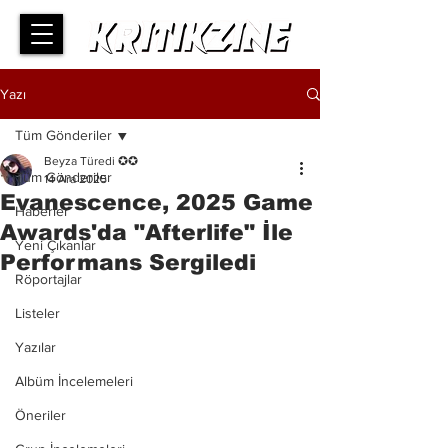
Yazı
Tüm Gönderiler
Beyza Türedi ✪✪
Tüm Gönderiler
14 Ara 2025
Evanescence, 2025 Game
Haberler
Awards'da "Afterlife" İle
Yeni Çıkanlar
Performans Sergiledi
Röportajlar
Listeler
Yazılar
Albüm İncelemeleri
Öneriler