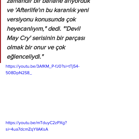
zamandır bir bahane arıyorduk 
ve 'Afterlife'ın bu karanlık yeni 
versiyonu konusunda çok 
heyecanlıyım," dedi. "'Devil 
May Cry' serisinin bir parçası 
olmak bir onur ve çok 
eğlenceliydi."
https://youtu.be/3AfKM_P-fJ0?si=tTj54-
508DpN2S8_
https://youtu.be/mTduyC2zPXg?
si=4ua7dcmZqYlIAKsA