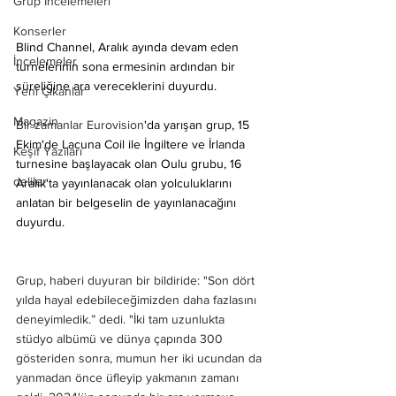
Grup İncelemeleri
Konserler
Blind Channel,
 Aralık ayında devam eden 
İncelemeler
turnelerinin sona ermesinin ardından bir 
süreliğine ara vereceklerini duyurdu.
Yeni Çıkanlar
Magazin
Bir zamanlar Eurovision
'da yarışan grup, 15 
Ekim'de 
Lacuna Coil
 ile İngiltere ve İrlanda 
Keşif Yazıları
turnesine başlayacak olan Oulu grubu, 16 
deliler
Aralık'ta yayınlanacak olan yolculuklarını 
anlatan bir belgeselin de yayınlanacağını 
duyurdu.
Grup, haberi duyuran bir bildiride: "Son dört 
yılda hayal edebileceğimizden daha fazlasını 
deneyimledik.” dedi. "İki tam uzunlukta 
stüdyo albümü ve dünya çapında 300 
gösteriden sonra, mumun her iki ucundan da 
yanmadan önce üfleyip yakmanın zamanı 