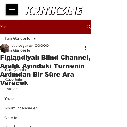
Yazı
Tüm Gönderiler
Alp Doğancan ✪✪✪✪✪
Tüm Gönderiler
7 Eki 2024
Finlandiyalı Blind Channel,
Haberler
Aralık Ayındaki Turnenin
Yeni Çıkanlar
Ardından Bir Süre Ara
Röportajlar
Verecek
Listeler
Yazılar
Albüm İncelemeleri
Öneriler