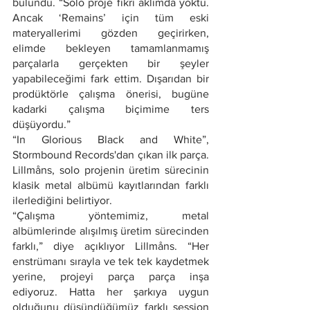
bulundu. “Solo proje fikri aklımda yoktu. 
Ancak ‘Remains’ için tüm eski 
materyallerimi gözden geçirirken, 
elimde bekleyen tamamlanmamış 
parçalarla gerçekten bir şeyler 
yapabileceğimi fark ettim. Dışarıdan bir 
prodüktörle çalışma önerisi, bugüne 
kadarki çalışma biçimime ters 
düşüyordu.”
“In Glorious Black and White”, 
Stormbound Records'dan çıkan ilk parça. 
Lillmåns, solo projenin üretim sürecinin 
klasik metal albümü kayıtlarından farklı 
ilerlediğini belirtiyor.
“Çalışma yöntemimiz, metal 
albümlerinde alışılmış üretim sürecinden 
farklı,” diye açıklıyor Lillmåns. “Her 
enstrümanı sırayla ve tek tek kaydetmek 
yerine, projeyi parça parça inşa 
ediyoruz. Hatta her şarkıya uygun 
olduğunu düşündüğümüz farklı session 