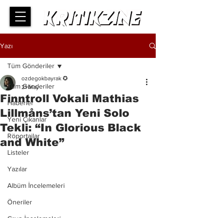
Yazı
Tüm Gönderiler
ozdegokbayrak ✪
Tüm Gönderiler
21 May
Finntroll Vokali Mathias
Haberler
Lillmåns’tan Yeni Solo
Yeni Çıkanlar
Tekli: “In Glorious Black
Röportajlar
and White”
Listeler
Yazılar
Albüm İncelemeleri
Öneriler