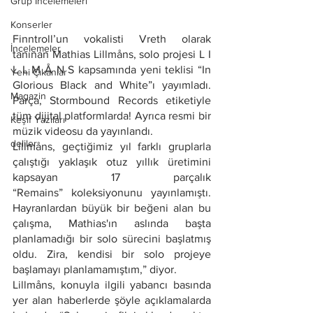
Grup İncelemeleri
Konserler
Finntroll’un vokalisti Vreth olarak 
İncelemeler
tanınan Mathias Lillmåns, solo projesi L I 
L L M Å N S kapsamında yeni teklisi “In 
Yeni Çıkanlar
Glorious Black and White”ı yayımladı. 
Magazin
Parça, Stormbound Records etiketiyle 
tüm dijital platformlarda! Ayrıca resmi bir 
Keşif Yazıları
müzik videosu da yayınlandı.
deliler
Lillmåns, geçtiğimiz yıl farklı gruplarla 
çalıştığı yaklaşık otuz yıllık üretimini 
kapsayan 17 parçalık 
“Remains” koleksiyonunu yayınlamıştı. 
Hayranlardan büyük bir beğeni alan bu 
çalışma, Mathias'ın aslında başta 
planlamadığı bir solo sürecini başlatmış 
oldu. Zira, kendisi bir solo projeye 
başlamayı planlamamıştım,” diyor. 
Lillmåns, konuyla ilgili yabancı basında 
yer alan haberlerde şöyle açıklamalarda 