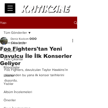
Yazı
Tüm Gönderiler
Deniz Kıvılcım ✪✪✪
Tüm Gönderiler
5 Mar 2023
Foo Fighters'tan Yeni
Haberler
Davulcu İle İlk Konserler
Yeni Çıkanlar
Geliyor
Röportajlar
Foo Fighters, davulcuları Taylor Hawkins'in 
ölümünden bu yana ilk konser tarihlerini 
Listeler
duyurdu.
Yazılar
Albüm İncelemeleri
Öneriler