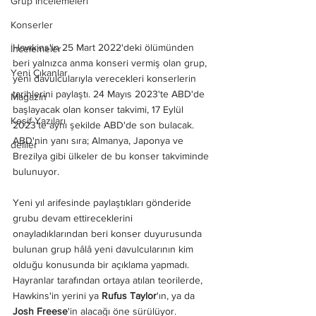
Grup İncelemeleri
Konserler
Hawkins'in 25 Mart 2022'deki ölümünden 
İncelemeler
beri yalnızca anma konseri vermiş olan grup, 
Yeni Çıkanlar
yeni davulcularıyla verecekleri konserlerin 
tarihlerini paylaştı. 24 Mayıs 2023'te ABD'de 
Magazin
başlayacak olan konser takvimi, 17 Eylül 
Keşif Yazıları
2023'te aynı şekilde ABD'de son bulacak. 
ABD'nin yanı sıra; Almanya, Japonya ve 
deliler
Brezilya gibi ülkeler de bu konser takviminde 
bulunuyor.
Yeni yıl arifesinde paylaştıkları gönderide 
grubu devam ettireceklerini 
onayladıklarından beri konser duyurusunda 
bulunan grup hâlâ yeni davulcularının kim 
olduğu konusunda bir açıklama yapmadı. 
Hayranlar tarafından ortaya atılan teorilerde, 
Hawkins'in yerini ya 
Rufus Taylor
'ın, ya da 
Josh Freese
'in alacağı öne sürülüyor.