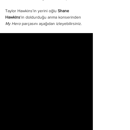
Taylor Hawkins'in yerini oğlu 
Shane 
Hawkins
'in doldurduğu anma konserinden 
My Hero
 parçasını aşağıdan izleyebilirsiniz.