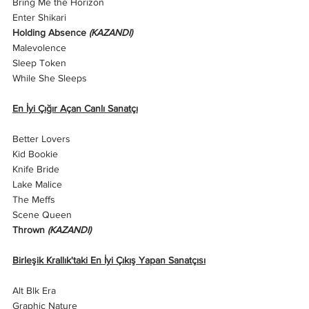
Bring Me the Horizon
Enter Shikari
Holding Absence 
(KAZANDI)
Malevolence
Sleep Token
While She Sleeps
En İyi Çığır Açan Canlı Sanatçı
Better Lovers
Kid Bookie
Knife Bride
Lake Malice
The Meffs
Scene Queen
Thrown 
(KAZANDI)
Birleşik Krallık'taki En İyi Çıkış Yapan Sanatçısı
Alt Blk Era
Graphic Nature