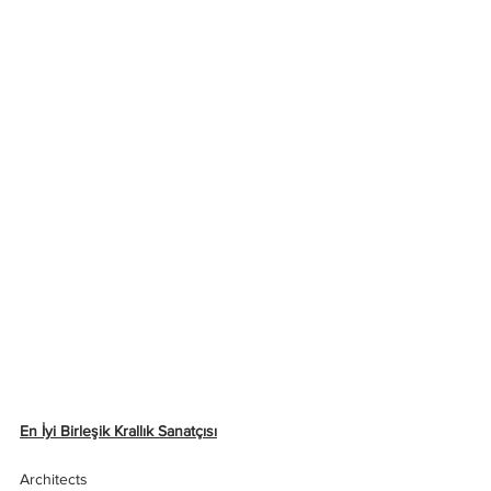
En İyi Birleşik Krallık Sanatçısı
Architects