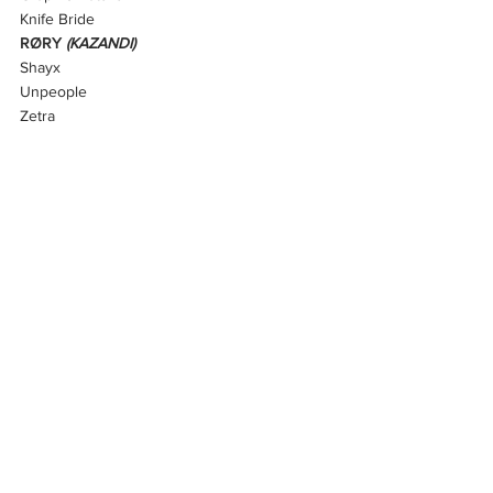
Knife Bride
RØRY 
(KAZANDI)
Shayx
Unpeople
Zetra
En İyi Uluslararası Çıkış Yapan Sanatçısı