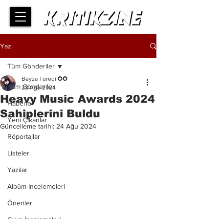
Yazı
Tüm Gönderiler
Beyza Türedi ✪✪
Tüm Gönderiler
23 Ağu 2024
Heavy Music Awards 2024
Haberler
Sahiplerini Buldu
Yeni Çıkanlar
Güncelleme tarihi:
24 Ağu 2024
Röportajlar
Listeler
Yazılar
Albüm İncelemeleri
Öneriler