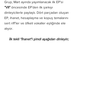
Grup, Mart ayında yayımlanacak ilk EP’si 
“VII”
 öncesinde EP’den ilk şarkıyı 
dinleyicilerle paylaştı. Dört parçadan oluşan 
EP, ihanet, hesaplaşma ve kopuş temalarını 
sert riff’ler ve öfkeli vokaller eşliğinde ele 
alıyor.
İlk tekli "İhanet"i şimdi aşağıdan dinleyin;