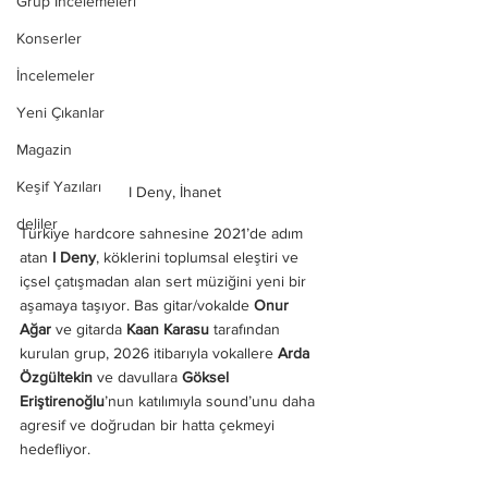
Grup İncelemeleri
Konserler
İncelemeler
Yeni Çıkanlar
Magazin
Keşif Yazıları
I Deny, İhanet
deliler
Türkiye hardcore sahnesine 2021’de adım 
atan 
I Deny
, köklerini toplumsal eleştiri ve 
içsel çatışmadan alan sert müziğini yeni bir 
aşamaya taşıyor. Bas gitar/vokalde 
Onur 
Ağar
 ve gitarda 
Kaan Karasu
 tarafından 
kurulan grup, 2026 itibarıyla vokallere 
Arda 
Özgültekin
 ve davullara 
Göksel 
Eriştirenoğlu
’nun katılımıyla sound’unu daha 
agresif ve doğrudan bir hatta çekmeyi 
hedefliyor.