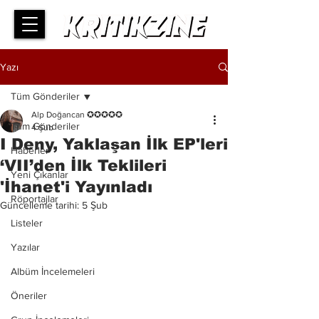
Yazı
Tüm Gönderiler
Alp Doğancan ✪✪✪✪✪
Tüm Gönderiler
4 Şub
I Deny, Yaklaşan İlk EP'leri
Haberler
‘VII’den İlk Teklileri
Yeni Çıkanlar
'İhanet'i Yayınladı
Röportajlar
Güncelleme tarihi:
5 Şub
Listeler
Yazılar
Albüm İncelemeleri
Öneriler