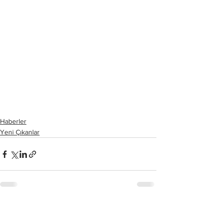
Haberler
Yeni Çıkanlar
Hepsini Gör
Son Yazılar