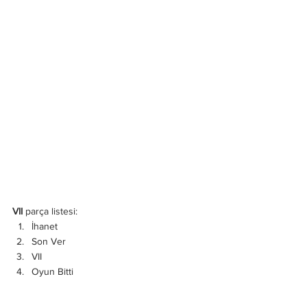
VII
 parça listesi:
İhanet
Son Ver
VII
Oyun Bitti