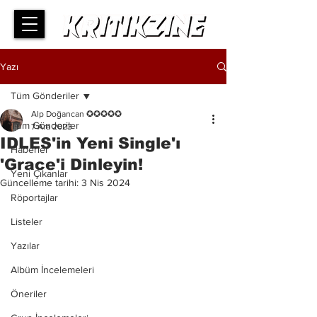
Yazı
Tüm Gönderiler
Alp Doğancan ✪✪✪✪✪
Tüm Gönderiler
7 Ara 2023
IDLES'in Yeni Single'ı
Haberler
'Grace'i Dinleyin!
Yeni Çıkanlar
Güncelleme tarihi:
3 Nis 2024
Röportajlar
Listeler
Yazılar
Albüm İncelemeleri
Öneriler