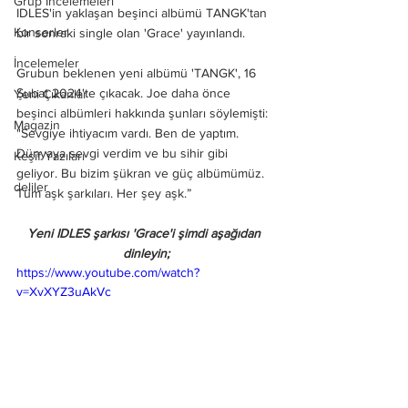
Grup İncelemeleri
IDLES'in yaklaşan beşinci albümü TANGK'tan 
Konserler
bir sonraki single olan 'Grace' yayınlandı.
İncelemeler
Grubun beklenen yeni albümü 'TANGK', 16 
Şubat 2024'te çıkacak. Joe daha önce 
Yeni Çıkanlar
beşinci albümleri hakkında şunları söylemişti: 
Magazin
"Sevgiye ihtiyacım vardı. Ben de yaptım. 
Dünyaya sevgi verdim ve bu sihir gibi 
Keşif Yazıları
geliyor. Bu bizim şükran ve güç albümümüz. 
deliler
Tüm aşk şarkıları. Her şey aşk.”
Yeni IDLES şarkısı 'Grace'i şimdi aşağıdan 
dinleyin;
https://www.youtube.com/watch?
v=XvXYZ3uAkVc