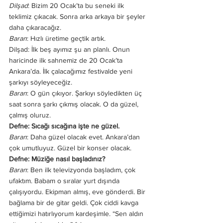
Dilşad
: Bizim 20 Ocak’ta bu seneki ilk 
teklimiz çıkacak. Sonra arka arkaya bir şeyler 
daha çıkaracağız.
Baran
: Hızlı üretime geçtik artık. 
Dilşad: İlk beş ayımız şu an planlı. Onun 
haricinde ilk sahnemiz de 20 Ocak’ta 
Ankara’da. İlk çalacağımız festivalde yeni 
şarkıyı söyleyeceğiz. 
Baran
: O gün çıkıyor. Şarkıyı söyledikten üç 
saat sonra şarkı çıkmış olacak. O da güzel, 
çalmış oluruz.
Defne: Sıcağı sıcağına işte ne güzel. 
Baran
: Daha güzel olacak evet. Ankara’dan 
çok umutluyuz. Güzel bir konser olacak. 
Defne: Müziğe nasıl başladınız? 
Baran
: Ben ilk televizyonda başladım, çok 
ufaktım. Babam o sıralar yurt dışında 
çalışıyordu. Ekipman almış, eve gönderdi. Bir 
bağlama bir de gitar geldi. Çok ciddi kavga 
ettiğimizi hatırlıyorum kardeşimle. “Sen aldın 