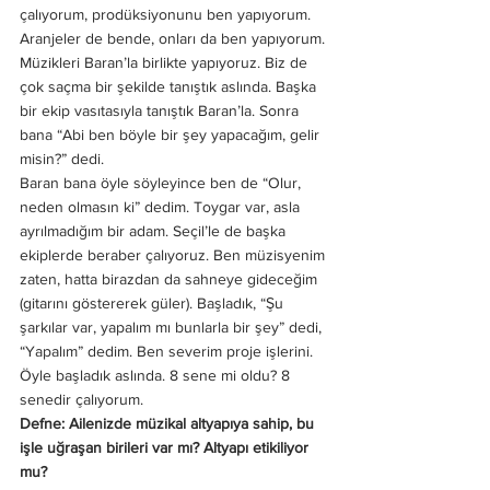
çalıyorum, prodüksiyonunu ben yapıyorum. 
Aranjeler de bende, onları da ben yapıyorum. 
Müzikleri Baran’la birlikte yapıyoruz. Biz de 
çok saçma bir şekilde tanıştık aslında. Başka 
bir ekip vasıtasıyla tanıştık Baran’la. Sonra 
bana “Abi ben böyle bir şey yapacağım, gelir 
misin?” dedi. 
Baran bana öyle söyleyince ben de “Olur, 
neden olmasın ki” dedim. Toygar var, asla 
ayrılmadığım bir adam. Seçil’le de başka 
ekiplerde beraber çalıyoruz. Ben müzisyenim 
zaten, hatta birazdan da sahneye gideceğim 
(gitarını göstererek güler). Başladık, “Şu 
şarkılar var, yapalım mı bunlarla bir şey” dedi, 
“Yapalım” dedim. Ben severim proje işlerini. 
Öyle başladık aslında. 8 sene mi oldu? 8 
senedir çalıyorum. 
Defne: Ailenizde müzikal altyapıya sahip, bu 
işle uğraşan birileri var mı? Altyapı etikiliyor 
mu? 