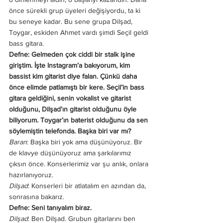
önce sürekli grup üyeleri değişiyordu, ta ki 
bu seneye kadar. Bu sene grupa Dilşad, 
Toygar, eskiden Ahmet vardı şimdi Seçil geldi 
bass gitara. 
Defne: Gelmeden çok ciddi bir stalk işine 
giriştim. İşte Instagram’a bakıyorum, kim 
bassist kim gitarist diye falan. Çünkü daha 
önce elimde patlamıştı bir kere. Seçil’in bass 
gitara geldiğini, senin vokalist ve gitarist 
olduğunu, Dilşad’ın gitarist olduğunu öyle 
biliyorum. Toygar’ın baterist olduğunu da sen 
söylemiştin telefonda. Başka biri var mı? 
Baran
: Başka biri yok ama düşünüyoruz. Bir 
de klavye düşünüyoruz ama şarkılarımız 
çıksın önce. Konserlerimiz var şu anlık, onlara 
hazırlanıyoruz. 
Dilşad
: Konserleri bir atlatalım en azından da, 
sonrasına bakarız. 
Defne: Seni tanıyalım biraz.
Dilşad
: Ben Dilşad. Grubun gitarlarını ben 