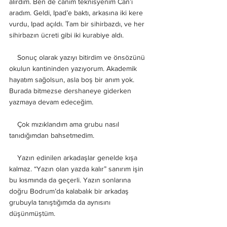
alırdım. Ben de canım teknisyenim Can’ı 
aradım. Geldi, Ipad’e baktı, arkasına iki kere 
vurdu, Ipad açıldı. Tam bir sihirbazdı, ve her 
sihirbazın ücreti gibi iki kurabiye aldı. 
    Sonuç olarak yazıyı bitirdim ve önsözünü 
okulun kantininden yazıyorum. Akademik 
hayatım sağolsun, asla boş bir anım yok. 
Burada bitmezse dershaneye giderken 
yazmaya devam edeceğim. 
    Çok mızıklandım ama grubu nasıl 
tanıdığımdan bahsetmedim. 
    Yazın edinilen arkadaşlar genelde kışa 
kalmaz. “Yazın olan yazda kalır” sanırım işin 
bu kısmında da geçerli. Yazın sonlarına 
doğru Bodrum’da kalabalık bir arkadaş 
grubuyla tanıştığımda da aynısını 
düşünmüştüm. 