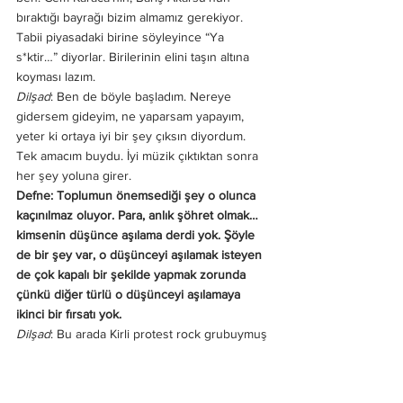
bıraktığı bayrağı bizim almamız gerekiyor. 
Tabii piyasadaki birine söyleyince “Ya 
s*ktir…” diyorlar. Birilerinin elini taşın altına 
koyması lazım. 
Dilşad
: Ben de böyle başladım. Nereye 
gidersem gideyim, ne yaparsam yapayım, 
yeter ki ortaya iyi bir şey çıksın diyordum. 
Tek amacım buydu. İyi müzik çıktıktan sonra 
her şey yoluna girer. 
Defne: Toplumun önemsediği şey o olunca 
kaçınılmaz oluyor. Para, anlık şöhret olmak… 
kimsenin düşünce aşılama derdi yok. Şöyle 
de bir şey var, o düşünceyi aşılamak isteyen 
de çok kapalı bir şekilde yapmak zorunda 
çünkü diğer türlü o düşünceyi aşılamaya 
ikinci bir fırsatı yok. 
Dilşad
: Bu arada Kirli protest rock grubuymuş 
gibi olmasın. Aşılamaktan ziyade bizim 
düşündüklerimiz, yaşadıklarımız var. Bizimle 
aynı hisleri paylaşan insanlar var mı, bu 