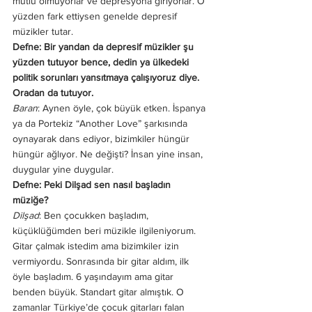
mutlu olmuyorlar ve depresyona giriyorlar. O 
yüzden fark ettiysen genelde depresif 
müzikler tutar. 
Defne: Bir yandan da depresif müzikler şu 
yüzden tutuyor bence, dedin ya ülkedeki 
politik sorunları yansıtmaya çalışıyoruz diye. 
Oradan da tutuyor. 
Baran
: Aynen öyle, çok büyük etken. İspanya 
ya da Portekiz “Another Love” şarkısında 
oynayarak dans ediyor, bizimkiler hüngür 
hüngür ağlıyor. Ne değişti? İnsan yine insan, 
duygular yine duygular. 
Defne: Peki Dilşad sen nasıl başladın 
müziğe? 
Dilşad
: Ben çocukken başladım, 
küçüklüğümden beri müzikle ilgileniyorum. 
Gitar çalmak istedim ama bizimkiler izin 
vermiyordu. Sonrasında bir gitar aldım, ilk 
öyle başladım. 6 yaşındayım ama gitar 
benden büyük. Standart gitar almıştık. O 
zamanlar Türkiye’de çocuk gitarları falan 