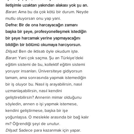
iletişimle uzaktan yakından alakası yok şu an. 
Baran
: Ama bu da çok kötü bir durum. Neyde 
mutlu oluyorsan onu yap yani. 
Defne: Bir de ona harcayacağın zamanı 
başka bir şeye, profesyonelleşmek istediğin 
bir şeye harcamak yerine yapmayacağını 
bildiğin bir bölümü okumaya harcıyorsun. 
Dilşad
: Ben de iktisatı öyle okudum işte.
Baran
: Yani çok saçma. Şu an Türkiye’deki 
eğitim sistemi de bu, kollektif eğitim sistemi 
yoruyor insanları. Üniversiteye gidiyorsun 
tamam, ama sonrasında yapmak istemediğin 
bir iş oluyor bu. Nasıl iş arayabilirsin, nasıl 
uzmanlaşabilirsin, nasıl kendini 
geliştirebilirsin? Annenin mimar olduğunu 
söyledin, annen o işi yapmak istemese, 
kendini geliştirmese, başka bir işe 
yoğunlaşsa. O meslekle arasında bir bağ kalır 
mı? Öğrendiği şeyi de unutur. 
Dilşad
: Sadece para kazanmak için yapar.