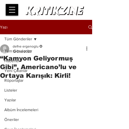
Yazı
Tüm Gönderiler
defne ergenoglu ✪
Tüm Gönderiler
12 Oca 2023
“Kamyon Geliyormuş
Haberler
Gibi”, Americano’lu ve
Yeni Çıkanlar
Ortaya Karışık: Kirli!
Röportajlar
Listeler
Yazılar
Albüm İncelemeleri
Öneriler