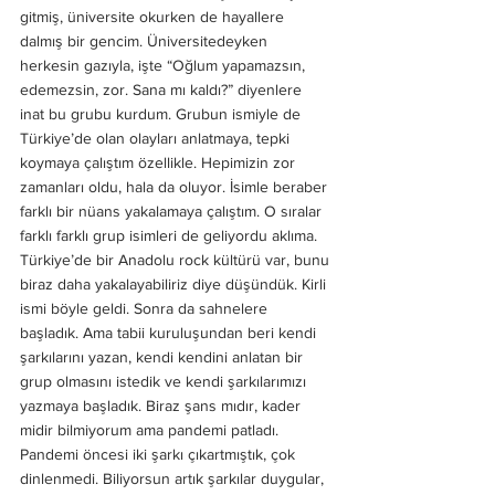
gitmiş, üniversite okurken de hayallere 
dalmış bir gencim. Üniversitedeyken 
herkesin gazıyla, işte “Oğlum yapamazsın, 
edemezsin, zor. Sana mı kaldı?” diyenlere 
inat bu grubu kurdum. Grubun ismiyle de 
Türkiye’de olan olayları anlatmaya, tepki 
koymaya çalıştım özellikle. Hepimizin zor 
zamanları oldu, hala da oluyor. İsimle beraber 
farklı bir nüans yakalamaya çalıştım. O sıralar 
farklı farklı grup isimleri de geliyordu aklıma. 
Türkiye’de bir Anadolu rock kültürü var, bunu 
biraz daha yakalayabiliriz diye düşündük. Kirli 
ismi böyle geldi. Sonra da sahnelere 
başladık. Ama tabii kuruluşundan beri kendi 
şarkılarını yazan, kendi kendini anlatan bir 
grup olmasını istedik ve kendi şarkılarımızı 
yazmaya başladık. Biraz şans mıdır, kader 
midir bilmiyorum ama pandemi patladı. 
Pandemi öncesi iki şarkı çıkartmıştık, çok 
dinlenmedi. Biliyorsun artık şarkılar duygular, 