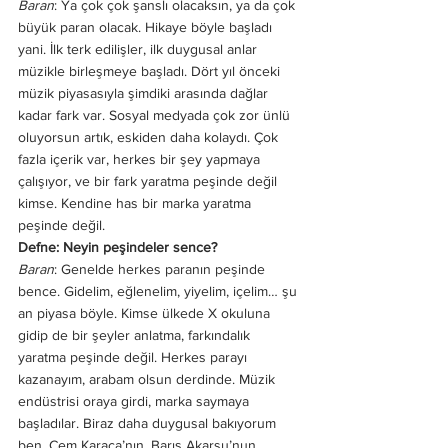
Baran
: Ya çok çok şanslı olacaksın, ya da çok 
büyük paran olacak. Hikaye böyle başladı 
yani. İlk terk edilişler, ilk duygusal anlar 
müzikle birleşmeye başladı. Dört yıl önceki 
müzik piyasasıyla şimdiki arasında dağlar 
kadar fark var. Sosyal medyada çok zor ünlü 
oluyorsun artık, eskiden daha kolaydı. Çok 
fazla içerik var, herkes bir şey yapmaya 
çalışıyor, ve bir fark yaratma peşinde değil 
kimse. Kendine has bir marka yaratma 
peşinde değil. 
Defne: Neyin peşindeler sence? 
Baran
: Genelde herkes paranın peşinde 
bence. Gidelim, eğlenelim, yiyelim, içelim… şu 
an piyasa böyle. Kimse ülkede X okuluna 
gidip de bir şeyler anlatma, farkındalık 
yaratma peşinde değil. Herkes parayı 
kazanayım, arabam olsun derdinde. Müzik 
endüstrisi oraya girdi, marka saymaya 
başladılar. Biraz daha duygusal bakıyorum 
ben. Cem Karaca’nın, Barış Akarsu’nun 