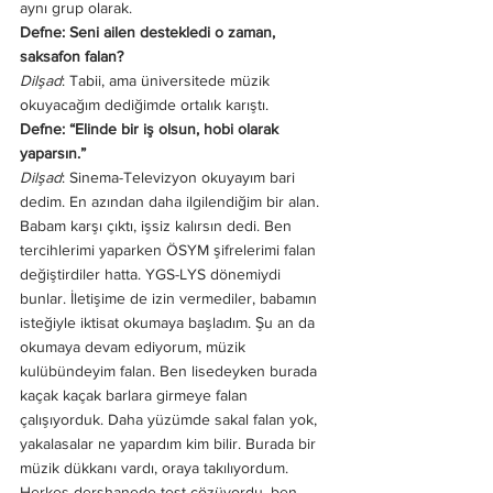
aynı grup olarak.
Defne: Seni ailen destekledi o zaman, 
saksafon falan? 
Dilşad
: Tabii, ama üniversitede müzik 
okuyacağım dediğimde ortalık karıştı. 
Defne: “Elinde bir iş olsun, hobi olarak 
yaparsın.”
Dilşad
: Sinema-Televizyon okuyayım bari 
dedim. En azından daha ilgilendiğim bir alan. 
Babam karşı çıktı, işsiz kalırsın dedi. Ben 
tercihlerimi yaparken ÖSYM şifrelerimi falan 
değiştirdiler hatta. YGS-LYS dönemiydi 
bunlar. İletişime de izin vermediler, babamın 
isteğiyle iktisat okumaya başladım. Şu an da 
okumaya devam ediyorum, müzik 
kulübündeyim falan. Ben lisedeyken burada 
kaçak kaçak barlara girmeye falan 
çalışıyorduk. Daha yüzümde sakal falan yok, 
yakalasalar ne yapardım kim bilir. Burada bir 
müzik dükkanı vardı, oraya takılıyordum. 
Herkes dershanede test çözüyordu, ben 