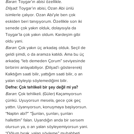
Baran
: Toygar’ın abisi özellikle. 
Dilşad
: Toygar’ın abisi, Ozan Abi ünlü 
isimlerle çalıyor. Ozan Abi’yle ben çok 
eskiden beri tanışıyorum. Özellikle son iki 
senede çok yakın olduk, dolayısıyla da 
Toygar’la çok yakın oldum. Kardeşim gibi 
oldu yani. 
Baran
: Çok yakın üç arkadaş olduk. Seçil de 
geldi şimdi, o da aramıza katıldı. Ama bu üç 
arkadaş “leb demeden Çorum” seviyesinde 
birbirini anlayabiliyor. (Dilşad’ı göstererek) 
Kalktığım saati bilir, yattığım saati bilir, o an 
yalan söyleyip söylemediğimi bilir. 
Defne: Çok tehlikeli bir şey değil mi ya?
Baran
: Çok tehlikeli. (Güler) Kaçamıyorsun 
çünkü. Uyuyorsun mesela, gece çok geç 
yattın. Uyanıyorsun, konuşmaya başlıyorsun. 
“Naptın abi?” “Şunları, şunları, şunları 
hallettim” falan. Uyandığın anda bir sersem 
olursun ya, o an yalan söyleyemiyorsun yani. 
“Oğlum bırak, yalan söyleme” muhabbeti 