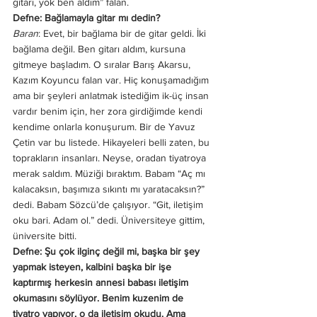
gitarı, yok ben aldım” falan. 
Defne: Bağlamayla gitar mı dedin? 
Baran
: Evet, bir bağlama bir de gitar geldi. İki 
bağlama değil. Ben gitarı aldım, kursuna 
gitmeye başladım. O sıralar Barış Akarsu, 
Kazım Koyuncu falan var. Hiç konuşamadığım 
ama bir şeyleri anlatmak istediğim ik-üç insan 
vardır benim için, her zora girdiğimde kendi 
kendime onlarla konuşurum. Bir de Yavuz 
Çetin var bu listede. Hikayeleri belli zaten, bu 
toprakların insanları. Neyse, oradan tiyatroya 
merak saldım. Müziği bıraktım. Babam “Aç mı 
kalacaksın, başımıza sıkıntı mı yaratacaksın?” 
dedi. Babam Sözcü’de çalışıyor. “Git, iletişim 
oku bari. Adam ol.” dedi. Üniversiteye gittim, 
üniversite bitti. 
Defne: Şu çok ilginç değil mi, başka bir şey 
yapmak isteyen, kalbini başka bir işe 
kaptırmış herkesin annesi babası iletişim 
okumasını söylüyor. Benim kuzenim de 
tiyatro yapıyor, o da iletişim okudu. Ama 