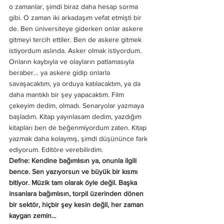
o zamanlar, şimdi biraz daha hesap sorma 
gibi. O zaman iki arkadaşım vefat etmişti bir 
de. Ben üniversiteye giderken onlar askere 
gitmeyi tercih ettiler. Ben de askere gitmek 
istiyordum aslında. Asker olmak istiyordum. 
Onların kaybıyla ve olayların patlamasıyla 
beraber… ya askere gidip onlarla 
savaşacaktım, ya orduya katılacaktım, ya da 
daha mantıklı bir şey yapacaktım. Film 
çekeyim dedim, olmadı. Senaryolar yazmaya 
başladım. Kitap yayınlasam dedim, yazdığım 
kitapları ben de beğenmiyordum zaten. Kitap 
yazmak daha kolaymış, şimdi düşününce fark 
ediyorum. Editöre verebilirdim. 
Defne: Kendine bağımlısın ya, onunla ilgili 
bence. Sen yazıyorsun ve büyük bir kısmı 
bitiyor. Müzik tam olarak öyle değil. Başka 
insanlara bağımlısın, torpil üzerinden dönen 
bir sektör, hiçbir şey kesin değil, her zaman 
kaygan zemin…