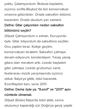
yoktu. Çalamıyordum. İlkokula başladım, 
üçüncü sınıfta Beykoz’da bizi konservatuar 
sınavına götürdüler. Orada saksafon bölümü 
kazandım. Orada okudum yarı zamanlı. 
Defne: Gitar çalıyorken neden saksafon 
bölümünü seçtin?
Dilşad
: Çalmıyordum o zaman. Duruyordu 
öyle. Gitar istiyordum da saksafona seçtiler. 
Onu yaptım biraz. Koleje geçtim, 
konservatuarı bıraktım. Saksafon çalmaya 
devam ediyorum, korolardayım. Yavaş yavaş 
gitara olan merakım arttı. Lisede başladım 
gitar çalmaya. Lisede grubumuz vardı, 
liselerarası müzik yarışmasında üçüncü 
olduk. İtalya’ya gittik, ödül kazandık. 
9.sınıftaydım ben, sene 2011. 
Defne: Deme öyle ya. “9.sınıf” ve “2011” aynı 
cümlede olmamalı. 
Dilşad
: (Güler) İtalya’da ödül aldık, sonra 
okulumuz kapandığı için Doğa’ya geçiş yaptık 