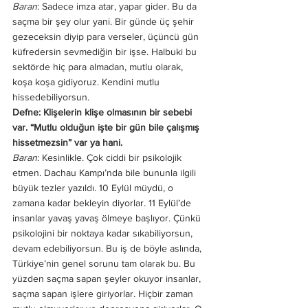
Baran
: Sadece imza atar, yapar gider. Bu da 
saçma bir şey olur yani. Bir günde üç şehir 
gezeceksin diyip para verseler, üçüncü gün 
küfredersin sevmediğin bir işse. Halbuki bu 
sektörde hiç para almadan, mutlu olarak, 
koşa koşa gidiyoruz. Kendini mutlu 
hissedebiliyorsun.
Defne: Klişelerin klişe olmasının bir sebebi 
var. “Mutlu olduğun işte bir gün bile çalışmış 
hissetmezsin” var ya hani. 
Baran
: Kesinlikle. Çok ciddi bir psikolojik 
etmen. Dachau Kampı’nda bile bununla ilgili 
büyük tezler yazıldı. 10 Eylül müydü, o 
zamana kadar bekleyin diyorlar. 11 Eylül’de 
insanlar yavaş yavaş ölmeye başlıyor. Çünkü 
psikolojini bir noktaya kadar sıkabiliyorsun, 
devam edebiliyorsun. Bu iş de böyle aslında, 
Türkiye’nin genel sorunu tam olarak bu. Bu 
yüzden saçma sapan şeyler okuyor insanlar, 
saçma sapan işlere giriyorlar. Hiçbir zaman 