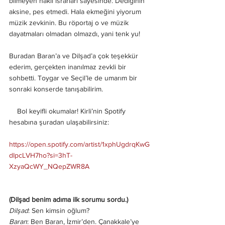
bilmeyen haklı ısrarları sayesinde. Dediğinin 
aksine, pes etmedi. Hala ekmeğini yiyorum 
müzik zevkinin. Bu röportaj o ve müzik 
dayatmaları olmadan olmazdı, yani tenk yu!
Buradan Baran’a ve Dilşad’a çok teşekkür 
ederim, gerçekten inanılmaz zevkli bir 
sohbetti. Toygar ve Seçil’le de umarım bir 
sonraki konserde tanışabilirim. 
    Bol keyifli okumalar! Kirli’nin Spotify 
hesabına şuradan ulaşabilirsiniz:
https://open.spotify.com/artist/1xphUgdrqKwG
dIpcLVH7ho?si=3hT-
XzyaQcWY_NQepZWR8A
(Dilşad benim adıma ilk sorumu sordu.)
Dilşad
: Sen kimsin oğlum?
Baran
: Ben Baran, İzmir’den. Çanakkale’ye 