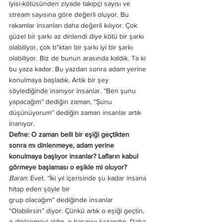
iyisi-kötüsünden ziyade takipçi sayısı ve 
stream sayısına göre değerli oluyor. Bu 
rakamlar insanları daha değerli kılıyor. Çok 
güzel bir şarkı az dinlendi diye kötü bir şarkı 
olabiliyor, çok b*ktan bir şarkı iyi bir şarkı 
olabiliyor. Biz de bunun arasında kaldık. Ta ki 
bu yaza kadar. Bu yazdan sonra adam yerine 
konulmaya başladık. Artık bir şey 
söylediğinde inanıyor insanlar. “Ben şunu 
yapacağım” dediğin zaman, “Şunu 
düşünüyorum” dediğin zaman insanlar artık 
inanıyor. 
Defne: O zaman belli bir eşiği geçtikten 
sonra mı dinlenmeye, adam yerine 
konulmaya başlıyor insanlar? Lafların kabul 
görmeye başlaması o eşikle mi oluyor?
Baran
: Evet. “İki yıl içerisinde şu kadar insana 
hitap eden şöyle bir 
grup olacağım” dediğinde insanlar 
“Olabilirsin” diyor. Çünkü artık o eşiği geçtin, 
o dinlenmeyi aldın, o başarıyı kazandın. Daha 