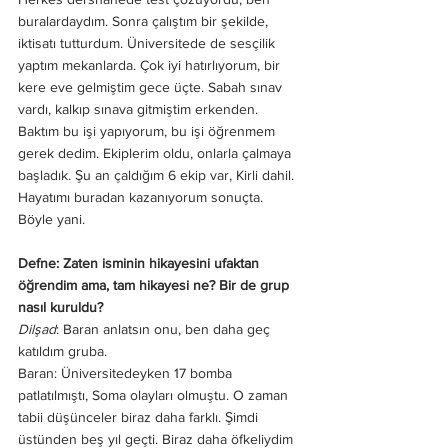
buralardaydım. Sonra çalıştım bir şekilde, 
iktisatı tutturdum. Üniversitede de sesçilik 
yaptım mekanlarda. Çok iyi hatırlıyorum, bir 
kere eve gelmiştim gece üçte. Sabah sınav 
vardı, kalkıp sınava gitmiştim erkenden. 
Baktım bu işi yapıyorum, bu işi öğrenmem 
gerek dedim. Ekiplerim oldu, onlarla çalmaya 
başladık. Şu an çaldığım 6 ekip var, Kirli dahil. 
Hayatımı buradan kazanıyorum sonuçta. 
Böyle yani. 
Defne: Zaten isminin hikayesini ufaktan 
öğrendim ama, tam hikayesi ne? Bir de grup 
nasıl kuruldu?
Dilşad
: Baran anlatsın onu, ben daha geç 
katıldım gruba. 
Baran: Üniversitedeyken 17 bomba 
patlatılmıştı, Soma olayları olmuştu. O zaman 
tabii düşünceler biraz daha farklı. Şimdi 
üstünden beş yıl geçti. Biraz daha öfkeliydim 