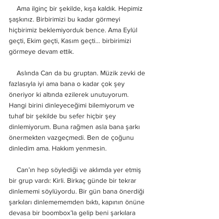
    Ama ilginç bir şekilde, kışa kaldık. Hepimiz 
şaşkınız. Birbirimizi bu kadar görmeyi 
hiçbirimiz beklemiyorduk bence. Ama Eylül 
geçti, Ekim geçti, Kasım geçti… birbirimizi 
görmeye devam ettik. 
    Aslında Can da bu gruptan. Müzik zevki de 
fazlasıyla iyi ama bana o kadar çok şey 
öneriyor ki altında ezilerek unutuyorum. 
Hangi birini dinleyeceğimi bilemiyorum ve 
tuhaf bir şekilde bu sefer hiçbir şey 
dinlemiyorum. Buna rağmen asla bana şarkı 
önermekten vazgeçmedi. Ben de çoğunu 
dinledim ama. Hakkım yenmesin. 
    Can’ın hep söylediği ve aklımda yer etmiş 
bir grup vardı: Kirli. Birkaç günde bir tekrar 
dinlememi söylüyordu. Bir gün bana önerdiği 
şarkıları dinlemememden bıktı, kapının önüne 
devasa bir boombox’la gelip beni şarkılara 