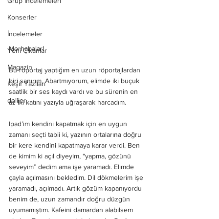
Grup İncelemeleri
Konserler
İncelemeler
Merhabalar!
Yeni Çıkanlar
Magazin
Bu röportaj yaptığım en uzun röportajlardan 
biri sanırım. Abartmıyorum, elimde iki buçuk 
Keşif Yazıları
saatlik bir ses kaydı vardı ve bu sürenin en 
deliler
az iki katını yazıyla uğraşarak harcadım. 
Ipad’im kendini kapatmak için en uygun 
zamanı seçti tabii ki, yazının ortalarına doğru 
bir kere kendini kapatmaya karar verdi. Ben 
de kimim ki açıl diyeyim, “yapma, gözünü 
seveyim” dedim ama işe yaramadı. Elimde 
çayla açılmasını bekledim. Dil dökmelerim işe 
yaramadı, açılmadı. Artık gözüm kapanıyordu 
benim de, uzun zamandır doğru düzgün 
uyumamıştım. Kafeini damardan alabilsem 