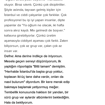
oluyor. Biraz sıkıntı. Çünkü çok disiplinliler. 
Şöyle aslında, taşraan gelmiş kişiler için 
İstanbul ve ciddi çalışanlar çok farklılar. Çok 
profesyonel bu işi iyi yapan insanlar, dipte 
yapanlar da “Ya oğlum ne olacak, iki hafta 
sonra alırız kaydı. Mix gelmedi de boşver.” 
kafasına girebiliyorlar. Çünkü üretim 
aşamasıyla ciddiyet aşaması çok farklı. Zaten 
biliyorsun, çok az grup var, çalan çok az 
insan var.
Defne: Ama derine indikçe de iniyorsun. 
Mesela geçen seneyi düşünüyorum, ilk 
yaptığım röportajda “Bitti tamam” demiştim. 
“Herhalde İstanbul’da başka grup yoktur, 
toplasan iki-üç tane daha vardır, onları da 
nasıl bulurum” diyordum. Bir kere merak edip 
bakmaya başlamak yetiyormuş meğer. 
Tembellik konusunda haklısın bir yandan, bir 
sürü grup var aylardır albümlerini beklediğim. 
Hala da bekliyorum. 