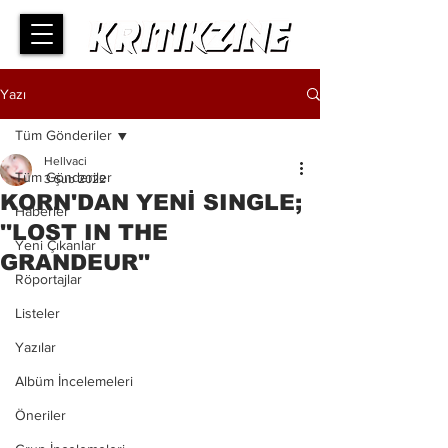
Yazı
Tüm Gönderiler
Hellvaci
Tüm Gönderiler
3 Şub 2022
KORN'DAN YENİ SINGLE;
Haberler
''LOST IN THE
Yeni Çıkanlar
GRANDEUR''
Röportajlar
Listeler
Yazılar
Albüm İncelemeleri
Öneriler