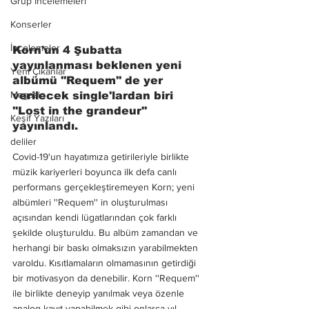
Grup İncelemeleri
Konserler
İncelemeler
Korn'un 4 Şubatta 
yayınlanması beklenen yeni 
Yeni Çıkanlar
albümü ''Requem'' de yer 
Magazin
verilecek single'lardan biri 
''Lost in the grandeur'' 
Keşif Yazıları
yayınlandı. 
deliler
Covid-19'un hayatımıza getirileriyle birlikte 
müzik kariyerleri boyunca ilk defa canlı 
performans gerçekleştiremeyen Korn; yeni 
albümleri ''Requem'' in oluşturulması 
açısından kendi lügatlarından çok farklı 
şekilde oluşturuldu. Bu albüm zamandan ve 
herhangi bir baskı olmaksızın yarabilmekten 
varoldu. Kısıtlamaların olmamasının getirdiği 
bir motivasyon da denebilir. Korn ''Requem'' 
ile birlikte deneyip yanılmak veya özenle 
analog kayıt yapabilmek gibi onlarca yıl 