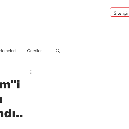
eri
Hakkımızda
lemeleri
Öneriler
deliler
m"i
ı
dı..