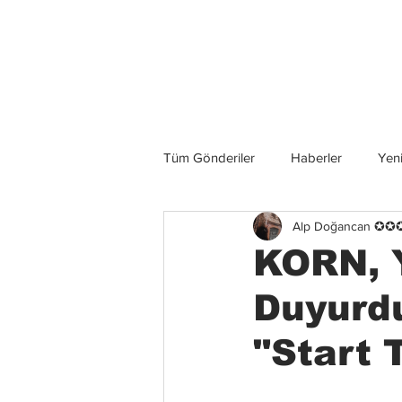
Son Haberler
Tüm Gönderiler
Haberler
Yeni
Alp Doğancan ✪
Grup İncelemeleri
Konserler
KORN, 
Duyurdu
"Start 