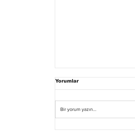
Yorumlar
Bir yorum yazın...
Xandria’dan Yeni Albüm
ve Video: “Eclipse”