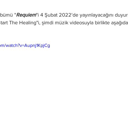
albümü "
Requiem
"i 4 Şubat 2022'de yayınlayacağını duyu
Start The Healing"i, şimdi müzik videosuyla birlikte aşağıd
com/watch?v=Aupnj1KpjCg