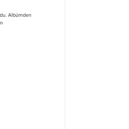
rdu. Albümden 
an 