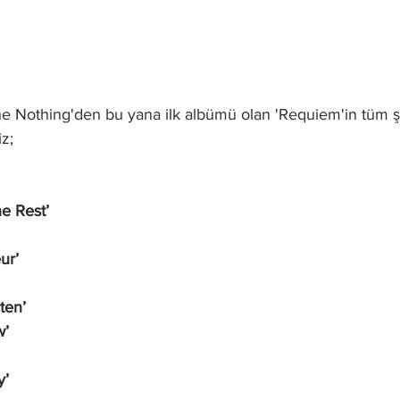
e Nothing'den bu yana ilk albümü olan 'Requiem'in tüm şar
iz;
he Rest’
ur’
ten’
w’
y’