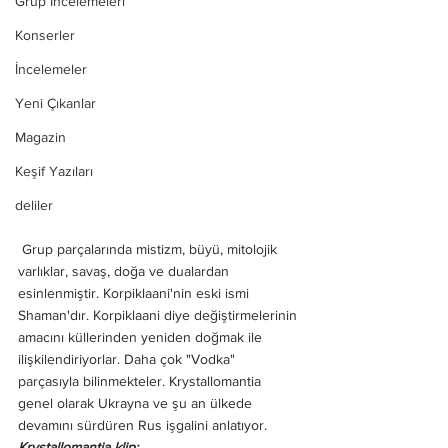
Grup İncelemeleri
Konserler
İncelemeler
Yeni Çıkanlar
Magazin
Keşif Yazıları
deliler
 Grup parçalarında mistizm, büyü, mitolojik 
varlıklar, savaş, doğa ve dualardan 
esinlenmiştir. Korpiklaani'nin eski ismi 
Shaman'dır. Korpiklaani diye değiştirmelerinin 
amacını küllerinden yeniden doğmak ile 
ilişkilendiriyorlar. Daha çok "Vodka" 
parçasıyla bilinmekteler. Krystallomantia 
genel olarak Ukrayna ve şu an ülkede 
devamını sürdüren Rus işgalini anlatıyor.
Krystallomantia klip: