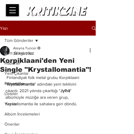
Yazı
Tüm Gönderiler
Aleyna Tuncer ✪
Tüm Gönderiler
28 Ağu 2022
Korpiklaani'den Yeni
Haberler
Single "Krystallomantia"!
Yeni Çıkanlar
 Finlandiyalı folk metal grubu Korpiklaani 
Röportajlar
"
Krystallomantia
" adındaki yeni teklisini 
çıkardı. 2021 yılında çıkarttığı "
Jylhä
" 
Listeler
albümüyle müziğe ara veren grup, 
Yazılar
Krystallomantia ile sahalara geri döndü. 
Albüm İncelemeleri
Öneriler