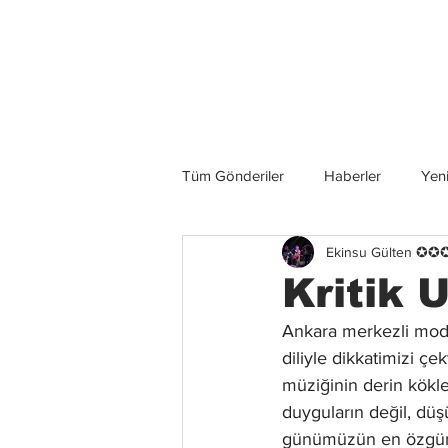
Son Haberler
Tüm Gönderiler
Haberler
Yeni
Ekinsu Gülten ✪
Grup İncelemeleri
Konserler
Kritik 
Ankara merkezli mod
diliyle dikkatimizi çe
müziğinin derin kökle
duyguların değil, düşü
günümüzün en özgün T