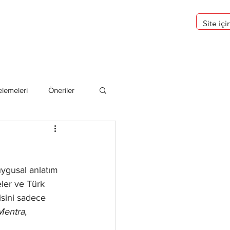
eri
Hakkımızda
lemeleri
Öneriler
deliler
uygusal anlatım 
eler ve Türk 
isini sadece 
Mentra
, 