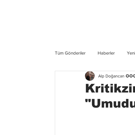
Son Haberler
Tüm Gönderiler
Haberler
Yeni
Alp Doğancan ✪
Grup İncelemeleri
Konserler
Kritikz
"Umudu