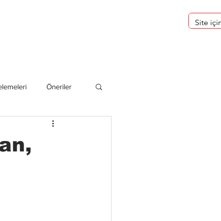
eri
Hakkımızda
lemeleri
Öneriler
deliler
an,