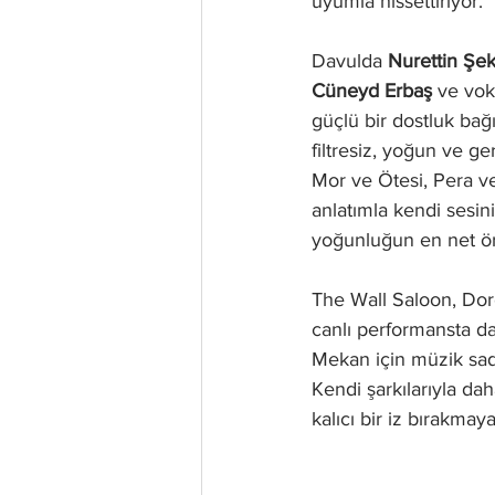
uyumla hissettiriyor.
Davulda 
Nurettin Şek
Cüneyd Erbaş
 ve vok
güçlü bir dostluk bağ
filtresiz, yoğun ve ger
Mor ve Ötesi, Pera v
anlatımla kendi sesi
yoğunluğun en net ör
The Wall Saloon, Doro
canlı performansta da
Mekan için müzik sade
Kendi şarkılarıyla da
kalıcı bir iz bırakmay