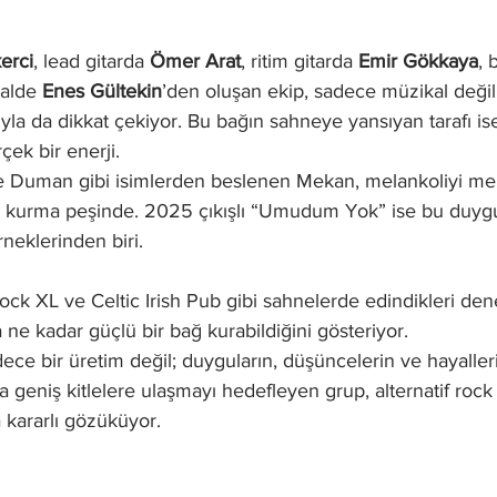
erci
, lead gitarda 
Ömer Arat
, ritim gitarda 
Emir Gökkaya
, 
alde 
Enes Gültekin
’den oluşan ekip, sadece müzikal deği
ıyla da dikkat çekiyor. Bu bağın sahneye yansıyan tarafı is
çek bir enerji.
e Duman gibi isimlerden beslenen Mekan, melankoliyi mer
ni kurma peşinde. 2025 çıkışlı “Umudum Yok” ise bu duygu
neklerinden biri.
ck XL ve Celtic Irish Pub gibi sahnelerde edindikleri de
 ne kadar güçlü bir bağ kurabildiğini gösteriyor.
ce bir üretim değil; duyguların, düşüncelerin ve hayaller
ha geniş kitlelere ulaşmayı hedefleyen grup, alternatif roc
a kararlı gözüküyor.