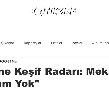
Yeni Çıkanlar
Röportajlar
Listeler
Albüm Kritikl
 Çıkanlar
Röportajlar
Listeler
Yazılar
Albüm İnce
✪✪✪✪
31 Mar
İncelemeler
Yeni Çıkanlar
Magazin
Keşif Yazıları
ine Keşif Radarı: Mek
m Yok"