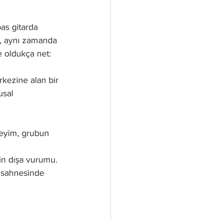
bas gitarda 
l, aynı zamanda 
e oldukça net: 
kezine alan bir 
sal 
neyim, grubun 
in dışa vurumu. 
k sahnesinde 