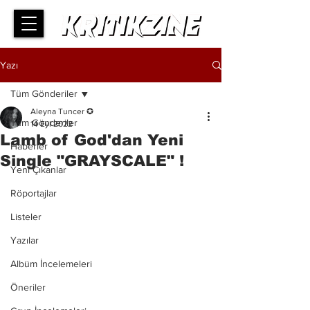
Yazı
Tüm Gönderiler
Aleyna Tuncer ✪
Tüm Gönderiler
14 Eyl 2022
Lamb of God'dan Yeni
Haberler
Single "GRAYSCALE" !
Yeni Çıkanlar
Röportajlar
Listeler
Yazılar
Albüm İncelemeleri
Öneriler