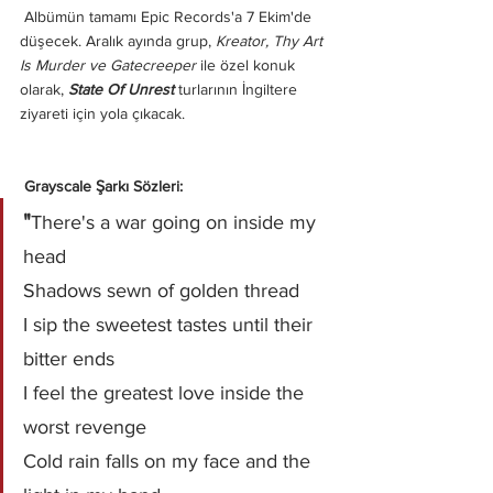
 Albümün tamamı Epic Records'a 7 Ekim'de 
düşecek. Aralık ayında grup, 
Kreator, Thy Art 
Is Murder ve Gatecreeper 
ile özel konuk 
olarak, 
State Of Unrest
 turlarının İngiltere 
ziyareti için yola çıkacak. 
 Grayscale Şarkı Sözleri:
"
There's a war going on inside my 
head
Shadows sewn of golden thread
I sip the sweetest tastes until their 
bitter ends
I feel the greatest love inside the 
worst revenge
Cold rain falls on my face and the 