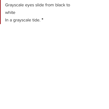
Grayscale eyes slide from black to 
white
In a grayscale tide. 
"
 Grayscale Klip:
https://youtu.be/jWyd_9LK75Y
Haberler
Yeni Çıkanlar