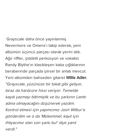
 Grayscale daha önce yayınlanmış 
Nevermore ve Omens'ı takip ederek, yeni 
albümün üçüncü parçası olarak yerini aldı. 
Ağır riffler, şiddetli perküsyon ve vokalist 
Randy Blythe'ın klasikleşen kaba çığlıklarının 
beraberinde parçada şiirsel bir anlatı mevcut. 
Yeni albümden bahseden gitarist 
Willie Adler
,
"Grayscale, yüzünüze bir tokat gibi geliyor, 
biraz da hardcore hissi veriyor. Temelde 
kaydı yazmayı bitirmiştik ve bu şarkının Lamb 
adına olmayacağını düşünerek yazdım. 
Kontrol etmesi için yapımcımız Josh Wilbur'a 
gönderdim ve o da 'Mükemmel, kayıt için 
ihtiyacımız olan son şarkı bu!' diye yanıt 
verdi."