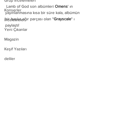
Grup İncelemeleri
 Lamb of God son albümleri
 Omens
' ın 
Konserler
yayınlanmasına kısa bir süre kala, albümün 
bir başka ağır parçası olan "
Grayscale
" ı 
İncelemeler
paylaştı! 
Yeni Çıkanlar
Magazin
Keşif Yazıları
deliler