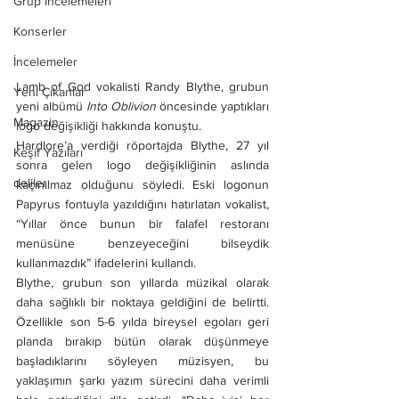
Grup İncelemeleri
Konserler
İncelemeler
Lamb of God vokalisti Randy Blythe, grubun 
Yeni Çıkanlar
yeni albümü 
Into Oblivion
 öncesinde yaptıkları 
Magazin
logo değişikliği hakkında konuştu.
Hardlore’a verdiği röportajda Blythe, 27 yıl 
Keşif Yazıları
sonra gelen logo değişikliğinin aslında 
deliler
kaçınılmaz olduğunu söyledi. Eski logonun 
Papyrus fontuyla yazıldığını hatırlatan vokalist, 
“Yıllar önce bunun bir falafel restoranı 
menüsüne benzeyeceğini bilseydik 
kullanmazdık” ifadelerini kullandı.
Blythe, grubun son yıllarda müzikal olarak 
daha sağlıklı bir noktaya geldiğini de belirtti. 
Özellikle son 5-6 yılda bireysel egoları geri 
planda bırakıp bütün olarak düşünmeye 
başladıklarını söyleyen müzisyen, bu 
yaklaşımın şarkı yazım sürecini daha verimli 