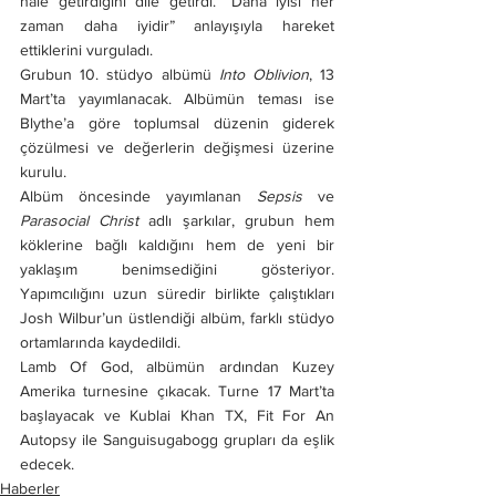
hale getirdiğini dile getirdi. “Daha iyisi her 
zaman daha iyidir” anlayışıyla hareket 
ettiklerini vurguladı.
Grubun 10. stüdyo albümü 
Into Oblivion
, 13 
Mart’ta yayımlanacak. Albümün teması ise 
Blythe’a göre toplumsal düzenin giderek 
çözülmesi ve değerlerin değişmesi üzerine 
kurulu.
Albüm öncesinde yayımlanan 
Sepsis
 ve 
Parasocial Christ
 adlı şarkılar, grubun hem 
köklerine bağlı kaldığını hem de yeni bir 
yaklaşım benimsediğini gösteriyor. 
Yapımcılığını uzun süredir birlikte çalıştıkları 
Josh Wilbur’un üstlendiği albüm, farklı stüdyo 
ortamlarında kaydedildi.
Lamb Of God, albümün ardından Kuzey 
Amerika turnesine çıkacak. Turne 17 Mart’ta 
başlayacak ve Kublai Khan TX, Fit For An 
Autopsy ile Sanguisugabogg grupları da eşlik 
edecek.
Haberler