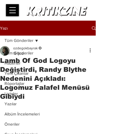
Yazı
Tüm Gönderiler
ozdegokbayrak ✪
Tüm Gönderiler
13 Şub
Lamb Of God Logoyu
Haberler
Değiştirdi, Randy Blythe
Yeni Çıkanlar
Nedenini Açıkladı:
Röportajlar
Logomuz Falafel Menüsü
Listeler
Gibiydi
Yazılar
Albüm İncelemeleri
Öneriler