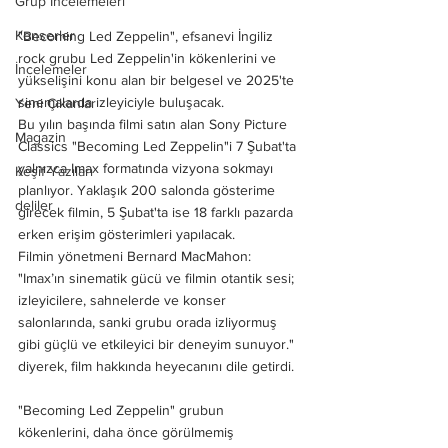
Grup İncelemeleri
Konserler
"Becoming Led Zeppelin", efsanevi İngiliz 
rock grubu Led Zeppelin'in kökenlerini ve 
İncelemeler
yükselişini konu alan bir belgesel ve 2025'te 
sinemalarda izleyiciyle buluşacak.
Yeni Çıkanlar
Bu yılın başında filmi satın alan Sony Picture 
Magazin
Classics "Becoming Led Zeppelin"i 7 Şubat'ta 
yalnızca Imax formatında vizyona sokmayı 
Keşif Yazıları
planlıyor. Yaklaşık 200 salonda gösterime 
deliler
girecek filmin, 5 Şubat'ta ise 18 farklı pazarda 
erken erişim gösterimleri yapılacak.
Filmin yönetmeni Bernard MacMahon: 
"Imax’ın sinematik gücü ve filmin otantik sesi; 
izleyicilere, sahnelerde ve konser 
salonlarında, sanki grubu orada izliyormuş 
gibi güçlü ve etkileyici bir deneyim sunuyor." 
diyerek, film hakkında heyecanını dile getirdi.
"Becoming Led Zeppelin" grubun 
kökenlerini, daha önce görülmemiş 