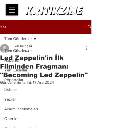
Yazı
Tüm Gönderiler
Ekin Kılınç ✪
Tüm Gönderiler
9 Ara 2024
Led Zeppelin'in İlk
Haberler
Filminden Fragman:
Yeni Çıkanlar
"Becoming Led Zeppelin"
Röportajlar
Güncelleme tarihi:
17 Ara 2024
Listeler
Yazılar
Albüm İncelemeleri
Öneriler