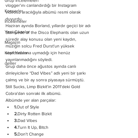
Grup İncelemeleri
vlogger'ını canlandırdığı bir Instagram 
Konserler
videosu aracılığıyla albümü resmi olarak 
duyurdu.
İncelemeler
Haziran ayında Borland, yıllardır geçici bir adı 
Yeni Çıkanlar
Stampede of the Disco Elephants olan uzun 
süredir alay konusu olan yeni kaydın, 
Magazin
müziğin solcu Fred Durst'un yüksek 
Keşif Yazıları
standartlarına uymadığı için henüz 
yayınlanmadığını söyledi.
deliler
Grup daha önce ağustos ayında canlı 
dinleyicilere “Dad Vibes” adlı yeni bir şarkı 
çalmış ve bir ay sonra piyasaya sürmüştü.
Still Sucks, Limp Bizkit'in 2011'deki Gold 
Cobra'dan sonraki ilk albümü.
Albümde yer alan parçalar:
1.
Out of Style
2.
Dirty Rotten Bizkit
3.
Dad Vibes
4.
Turn It Up, Bitch
5.
Don't Change