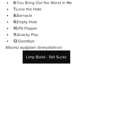
6.
You Bring Out the Worst in Me
7.
Love the Hate
8.
Barnacle
9.
Empty Hole
10.
Pill Popper
11.
Snacky Poo
12.
Goodbye
Albümü aşağıdan dinleyebilirsin:
Limp Bizkit - Still Sucks