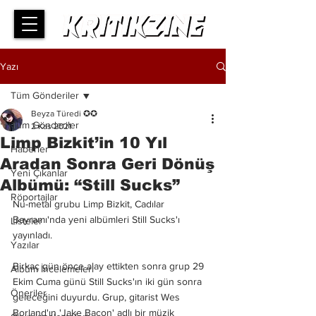
Yazı
Tüm Gönderiler
Beyza Türedi ✪✪
Tüm Gönderiler
2 Kas 2021
Limp Bizkit’in 10 Yıl
Haberler
Aradan Sonra Geri Dönüş
Yeni Çıkanlar
Albümü: “Still Sucks”
Röportajlar
Nu-metal grubu Limp Bizkit, Cadılar 
Bayramı'nda yeni albümleri Still Sucks'ı 
Listeler
yayınladı. 
Yazılar
Birkaç gün önce alay ettikten sonra grup 29 
Albüm İncelemeleri
Ekim Cuma günü Still Sucks'ın iki gün sonra 
Öneriler
geleceğini duyurdu. Grup, gitarist Wes 
Borland'ın 'Jake Bacon' adlı bir müzik 