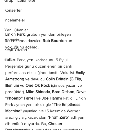
Grup İncelemeleri
Konserler
İncelemeler
Yeni Çıkanlar
Linkin Park
, grubun yeniden birleşen 
Magazin
kadrosunda davulcu
 Rob Bourdon
'un 
yokluğunu açıkladı.
Keşif Yazıları
deliler
Linkin Park, yeni kadrosunu 5 Eylül 
Perşembe günü düzenlenen bir canlı 
performans etkinliğinde tanıttı. Vokalist 
Emily 
Armstrong
 ve davulcu 
Colin Brittain (G Flip, 
Illenium
 ve 
One Ok Rock
 için söz yazarı ve 
prodüktör), 
Mike Shinoda
, 
Brad Delson
, 
Dave 
"Phoenix" Farrell 
ve 
Joe Hahn
'a katıldı. Linkin 
Park ayrıca yeni bir single "
The Emptiness 
Machine
" yayınladı ve 15 Kasım'da Warner 
aracılığıyla çıkacak olan "
From Zero
" adlı yeni 
albümünü duyurdu. Bu, 
Chester 
Bennington
'ın ölümünden önce yayımlanan 