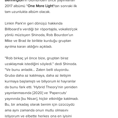
2017 albümü "
One More Light
"tan sonraki ilk 
tam uzunlukta albüm olacak.
Linkin Park'ın geri dönüşü hakkında 
Billboard'a verdiği bir röportajda, vokalist/çok 
yönlü müzisyen Shinoda, Rob Bourdon'un 
Mike ve Brad ile birlikte kurduğu gruptan 
ayrılma kararı aldığını açıkladı.
"Rob birkaç yıl önce bize, gruptan biraz 
uzaklaşmak istediğini söyledi." dedi Shinoda. 
"Ve bunu anladık… Zaten belli oluyordu. 
Gruba daha az katılmaya, daha az iletişim 
kurmaya başlamıştı ve biliyorum ki hayranlar 
da bunu fark etti. 'Hybrid Theory'nin yeniden 
yayınlanmasında [2020] ve 'Papercuts' 
yayınında [bu Nisan], hiçbir etkinliğe katılmadı. 
Bu, bir arkadaş olarak benim için üzücüydü 
ama aynı zamanda onun mutlu olmasını 
istiyorum ve elbette herkes ona en iyisini 