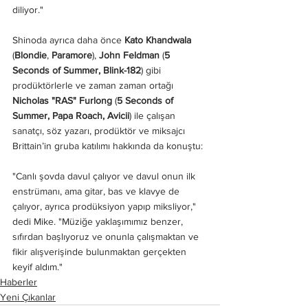
diliyor."
Shinoda ayrıca daha önce 
Kato Khandwala
(
Blondie
, 
Paramore
), 
John Feldman
 (
5 
Seconds of Summer, Blink-182
) gibi 
prodüktörlerle ve zaman zaman ortağı 
Nicholas "RAS" Furlong
 (
5 Seconds of 
Summer, Papa Roach, Avicii
) ile çalışan 
sanatçı, söz yazarı, prodüktör ve miksajcı 
Brittain’in gruba katılımı hakkında da konuştu:
"Canlı şovda davul çalıyor ve davul onun ilk 
enstrümanı, ama gitar, bas ve klavye de 
çalıyor, ayrıca prodüksiyon yapıp miksliyor," 
dedi Mike. "Müziğe yaklaşımımız benzer, 
sıfırdan başlıyoruz ve onunla çalışmaktan ve 
fikir alışverişinde bulunmaktan gerçekten 
keyif aldım."
Haberler
Yeni Çıkanlar