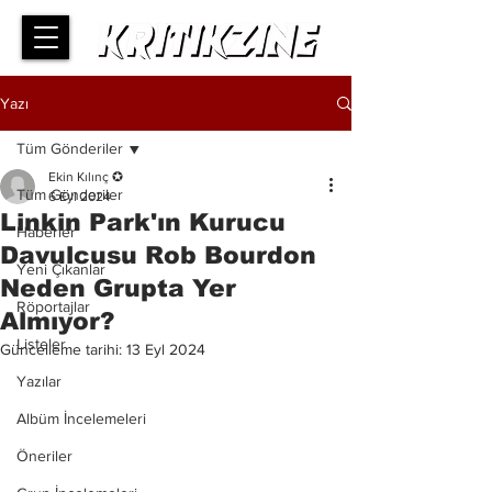
Yazı
Tüm Gönderiler
Ekin Kılınç ✪
Tüm Gönderiler
6 Eyl 2024
Linkin Park'ın Kurucu
Haberler
Davulcusu Rob Bourdon
Yeni Çıkanlar
Neden Grupta Yer
Röportajlar
Almıyor?
Listeler
Güncelleme tarihi:
13 Eyl 2024
Yazılar
Albüm İncelemeleri
Öneriler