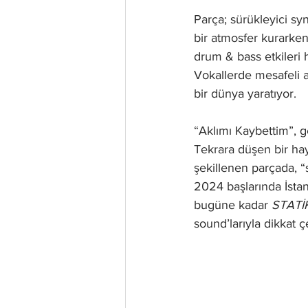
Parça; sürükleyici syn
bir atmosfer kurarken,
drum & bass etkileri h
Vokallerde mesafeli a
bir dünya yaratıyor.
“Aklımı Kaybettim”, ge
Tekrara düşen bir hay
şekillenen parçada, “
2024 başlarında İsta
bugüne kadar 
STATİ
sound’larıyla dikkat ç