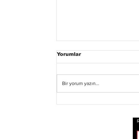
Yorumlar
Bir yorum yazın...
Xandria’dan Yeni Albüm
ve Video: “Eclipse”
Yayında
R