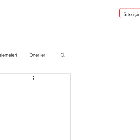
eri
Hakkımızda
lemeleri
Öneriler
deliler