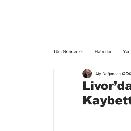
Son Haberler
Tüm Gönderiler
Haberler
Yeni
Alp Doğancan ✪
Grup İncelemeleri
Konserler
Livor’da
Kaybet