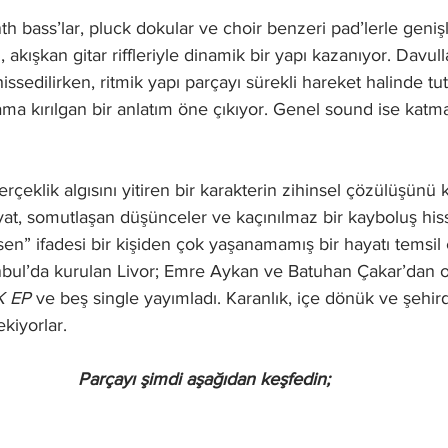
th bass’lar, pluck dokular ve choir benzeri pad’lerle geniş
 akışkan gitar riffleriyle dinamik bir yapı kazanıyor. Davu
issedilirken, ritmik yapı parçayı sürekli hareket halinde tu
ma kırılgan bir anlatım öne çıkıyor. Genel sound ise katma
rçeklik algısını yitiren bir karakterin zihinsel çözülüşünü k
at, somutlaşan düşünceler ve kaçınılmaz bir kayboluş hiss
sen” ifadesi bir kişiden çok yaşanamamış bir hayatı temsil 
nbul’da kurulan Livor; Emre Aykan ve Batuhan Çakar’dan o
K EP
 ve beş single yayımladı. Karanlık, içe dönük ve şehi
ekiyorlar.
Parçayı şimdi aşağıdan keşfedin;