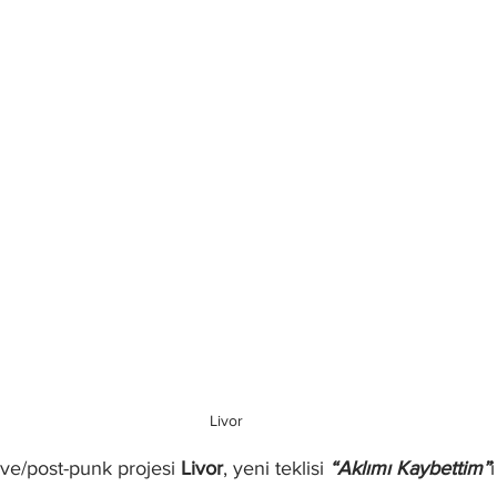
Livor
ave/post-punk projesi 
Livor
, yeni teklisi 
“Aklımı Kaybettim”