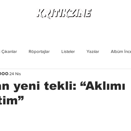
Yeni Çıkanlar
Röportajlar
Listeler
Albüm Kritikl
 Çıkanlar
Röportajlar
Listeler
Yazılar
Albüm İnce
✪✪✪✪
24 Nis
İncelemeler
Yeni Çıkanlar
Magazin
Keşif Yazıları
n yeni tekli: “Aklımı
tim”