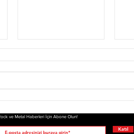
Tony Iommi'den Yeni
Mis
Solo Albüm: From The
Alb
Dark
Pla
Gel
ock ve Metal Haberleri İçin Abone Olun!
Katıl