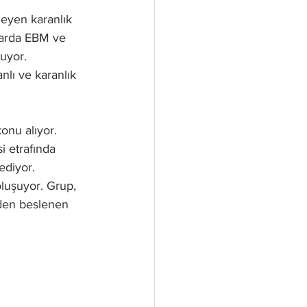
leyen karanlık 
llarda EBM ve 
tuyor.
nlı ve karanlık 
onu alıyor. 
i etrafında 
ediyor.
luşuyor. Grup, 
rden beslenen 