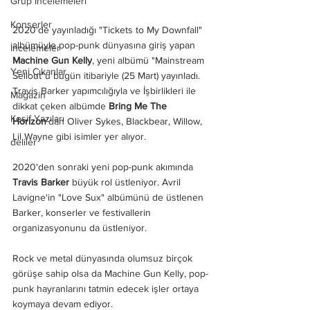
Grup İncelemeleri
Konserler
2020'de yayınladığı "Tickets to My Downfall" 
albümüyle pop-punk dünyasına giriş yapan 
İncelemeler
Machine Gun Kelly
, yeni albümü "Mainstream 
Yeni Çıkanlar
Sellout"u bugün itibariyle (25 Mart) yayınladı. 
Travis Barker yapımcılığıyla ve İşbirlikleri ile 
Magazin
dikkat çeken albümde 
Bring Me The 
Keşif Yazıları
Horizon
'dan Oliver Sykes, Blackbear, Willow, 
Lil Wayne gibi isimler yer alıyor.
deliler
2020'den sonraki yeni pop-punk akımında 
Travis Barker
 büyük rol üstleniyor. Avril 
Lavigne'in "Love Sux" albümünü de üstlenen 
Barker, konserler ve festivallerin 
organizasyonunu da üstleniyor.
Rock ve metal dünyasında olumsuz birçok 
görüşe sahip olsa da Machine Gun Kelly, pop-
punk hayranlarını tatmin edecek işler ortaya 
koymaya devam ediyor.