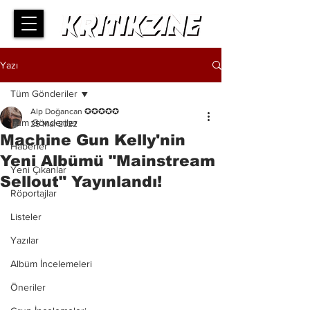
Yazı
Tüm Gönderiler
Alp Doğancan ✪✪✪✪✪
Tüm Gönderiler
25 Mar 2022
Machine Gun Kelly'nin
Haberler
Yeni Albümü "Mainstream
Yeni Çıkanlar
Sellout" Yayınlandı!
Röportajlar
Listeler
Yazılar
Albüm İncelemeleri
Öneriler