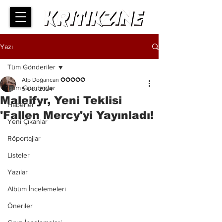
Yazı
Tüm Gönderiler
Alp Doğancan ✪✪✪✪✪
Tüm Gönderiler
5 Oca 2024
Maleifyr, Yeni Teklisi
Haberler
'Fallen Mercy'yi Yayınladı!
Yeni Çıkanlar
Röportajlar
Listeler
Yazılar
Albüm İncelemeleri
Öneriler