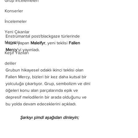
Grup İncelemeleri
Konserler
İncelemeler
Yeni Çıkanlar
Enstrümantal post/blackgaze türlerinde 
Magazin
müzik yapan 
Maleifyr
, yeni teklisi 
Fallen 
Mercy
’yi yayınladı.
Keşif Yazıları
deliler
Grubun hikayesel odaklı ikinci teklisi olan 
Fallen Mercy, bizleri bir kez daha kutsal bir 
yolculuğa çıkartıyor. Grup, sembolizm ve dini 
öğeleri konu alan parçalarında epik ve 
depresif melodilerin bir arada olduğunu ve 
bu yolda devam edeceklerini açıkladı. 
Şarkıyı şimdi aşağıdan dinleyin;