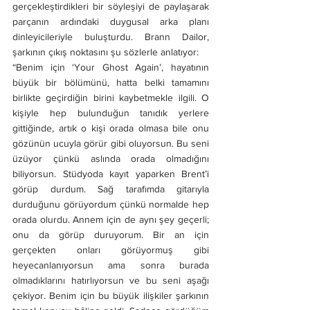
gerçekleştirdikleri bir söyleşiyi de paylaşarak 
parçanın ardındaki duygusal arka planı 
dinleyicileriyle buluşturdu. Brann Dailor, 
şarkının çıkış noktasını şu sözlerle anlatıyor:
“Benim için ‘Your Ghost Again’, hayatının 
büyük bir bölümünü, hatta belki tamamını 
birlikte geçirdiğin birini kaybetmekle ilgili. O 
kişiyle hep bulunduğun tanıdık yerlere 
gittiğinde, artık o kişi orada olmasa bile onu 
gözünün ucuyla görür gibi oluyorsun. Bu seni 
üzüyor çünkü aslında orada olmadığını 
biliyorsun. Stüdyoda kayıt yaparken Brent’i 
görüp durdum. Sağ tarafımda gitarıyla 
durduğunu görüyordum çünkü normalde hep 
orada olurdu. Annem için de aynı şey geçerli; 
onu da görüp duruyorum. Bir an için 
gerçekten onları görüyormuş gibi 
heyecanlanıyorsun ama sonra burada 
olmadıklarını hatırlıyorsun ve bu seni aşağı 
çekiyor. Benim için bu büyük ilişkiler şarkının 