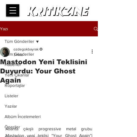
Yazı
Tüm Gönderiler
ozdegokbayrak ✪
Tüm Gönderiler
3 Haz
Mastodon Yeni Teklisini
Haberler
Duyurdu: Your Ghost
Yeni Çıkanlar
Again
Röportajlar
Listeler
Yazılar
Albüm İncelemeleri
Öneriler
Atlanta çıkışlı progressive metal grubu 
Mastodon yeni teklisi “Your Ghost Again”i 