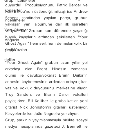
Grup İncelemeleri
duyurdu!  Prodüksiyonunu Patrik Berger ve 
Konserler
Kurt Ballou’nun üstlendiği, miksajı ise Andrew 
Scheps tarafından yapılan parça, grubun 
İncelemeler
yaklaşan yeni albümüne dair ilk işaretleri 
Yeni Çıkanlar
veriyor. biri Grubun son dönemde yaşadığı 
büyük kayıpların ardından şekillenen "Your 
Magazin
Ghost Again" hem sert hem de melankolik bir 
Keşif Yazıları
parça. 
deliler
"Your Ghost Again" grubun uzun yıllar yol 
arkadaşı olan Brent Hinds’ın zamansız 
ölümü ile davulcu/vokalist Brann Dailor’ın 
annesini kaybetmesinin ardından ortaya çıkan 
yas ve yokluk duygusunu merkezine alıyor. 
Troy Sanders ve Brann Dailor vokalleri 
paylaşırken, Bill Kelliher ile gruba katılan yeni 
gitarist Nick Johnston’ın gitarları üstleniyor. 
Klavyelerde ise João Nogueira yer alıyor.
Grup, şarkının yayımlanmasıyla birlikte sosyal 
medya hesaplarında gazeteci J. Bennett ile 