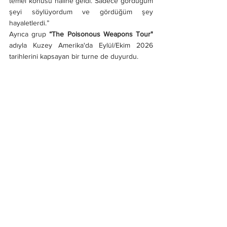
temel konusu hâline geldi. Sadece gördüğüm 
şeyi söylüyordum ve gördüğüm şey 
hayaletlerdi.”
Ayrıca grup 
“The Poisonous Weapons Tour" 
adıyla Kuzey Amerika'da Eylül/Ekim 2026 
tarihlerini kapsayan bir turne de duyurdu.