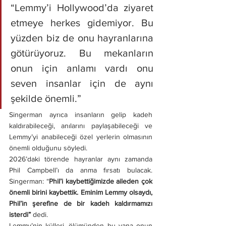
“Lemmy’i Hollywood’da ziyaret 
etmeye herkes gidemiyor. Bu 
yüzden biz de onu hayranlarına 
götürüyoruz. Bu mekanların 
onun için anlamı vardı onu 
seven insanlar için de aynı 
şekilde önemli.”
Singerman ayrıca insanların gelip kadeh 
kaldırabileceği, anılarını paylaşabileceği ve 
Lemmy’yi anabileceği özel yerlerin olmasının 
önemli olduğunu söyledi.
2026’daki törende hayranlar aynı zamanda 
Phil Campbell’ı da anma fırsatı bulacak. 
Singerman: “
Phil’i kaybettiğimizde aileden çok 
önemli birini kaybettik. Eminim Lemmy olsaydı, 
Phil’in şerefine de bir kadeh kaldırmamızı 
isterdi” 
dedi.
Lemmy’nin külleri, ölümünden bu yana onun 