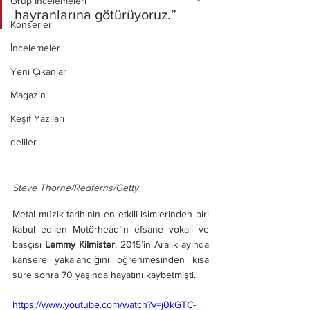
Grup İncelemeleri
hayranlarına götürüyoruz.”
Konserler
İncelemeler
Yeni Çıkanlar
Magazin
Keşif Yazıları
deliler
Steve Thorne/Redferns/Getty
Metal müzik tarihinin en etkili isimlerinden biri 
kabul edilen Motörhead’in efsane vokali ve 
basçısı 
Lemmy Kilmister
, 2015’in Aralık ayında 
kansere yakalandığını öğrenmesinden kısa 
süre sonra 70 yaşında hayatını kaybetmişti.
https://www.youtube.com/watch?v=j0kGTC-