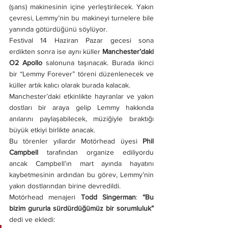
(şans) makinesinin içine yerleştirilecek. Yakın 
çevresi, Lemmy’nin bu makineyi turnelere bile 
yanında götürdüğünü söylüyor.
Festival 14 Haziran Pazar gecesi sona 
erdikten sonra ise aynı küller 
Manchester’daki 
O2 Apollo
 salonuna taşınacak. Burada ikinci 
bir “Lemmy Forever” töreni düzenlenecek ve 
küller artık kalıcı olarak burada kalacak.
Manchester’daki etkinlikte hayranlar ve yakın 
dostları bir araya gelip Lemmy hakkında 
anılarını paylaşabilecek, müziğiyle bıraktığı 
büyük etkiyi birlikte anacak.
Bu törenler yıllardır Motörhead üyesi 
Phil 
Campbell
 tarafından organize ediliyordu 
ancak Campbell’ın mart ayında hayatını 
kaybetmesinin ardından bu görev, Lemmy’nin 
yakın dostlarından birine devredildi.
Motörhead menajeri 
Todd Singerman
: 
“Bu 
bizim gururla sürdürdüğümüz bir sorumluluk”
dedi ve ekledi: