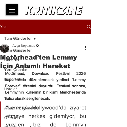
Yazı
Tüm Gönderiler
Ayça Beyazsac ✪
Tüm Gönderiler
10 Haz
Motörhead’ten Lemmy
Haberler
İçin Anlamlı Hareket
Yeni Çıkanlar
Motörhead, Download Festival 2026 
Röportajlar
kapsamında düzenlenecek yedinci “Lemmy 
Forever” törenini duyurdu. Festival sonrası, 
Listeler
Lemmy’nin küllerinin bir kısmı Manchester’da 
Yazılar
kalıcı olarak sergilenecek.
“Lemmy’i Hollywood’da ziyaret 
Albüm İncelemeleri
etmeye herkes gidemiyor, bu 
Öneriler
yüzden biz de Lemmy’i 