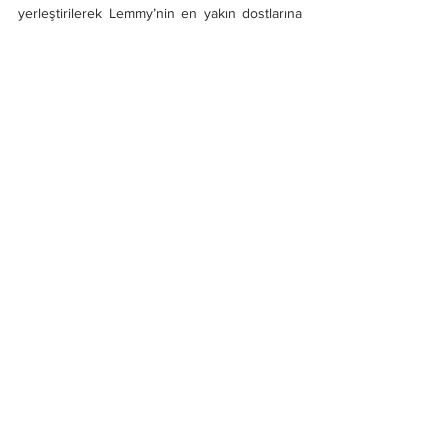
yerleştirilerek Lemmy’nin en yakın dostlarına 
verilmişti.
Haberler
Hepsini Gör
Son Yazılar