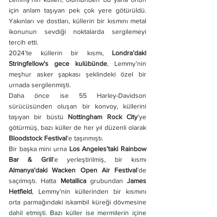
için anlam taşıyan pek çok yere götürüldü. 
Yakınları ve dostları, küllerin bir kısmını metal 
ikonunun sevdiği noktalarda sergilemeyi 
tercih etti.
2024’te küllerin bir kısmı, 
Londra’daki 
Stringfellow’s gece kulübünde
, Lemmy’nin 
meşhur asker şapkası şeklindeki özel bir 
urnada sergilenmişti.
Daha önce ise 55 Harley-Davidson 
sürücüsünden oluşan bir konvoy, küllerini 
taşıyan bir büstü 
Nottingham Rock City
’ye 
götürmüş, bazı küller de her yıl düzenli olarak 
Bloodstock Festival
’e taşınmıştı.
Bir başka mini urna 
Los Angeles’taki Rainbow 
Bar & Grill
’e yerleştirilmiş, bir kısmı 
Almanya’daki Wacken Open Air Festival
’de 
saçılmıştı. Hatta 
Metallica
 grubundan 
James 
Hetfield
, Lemmy’nin küllerinden bir kısmını 
orta parmağındaki iskambil küreği dövmesine 
dahil etmişti. Bazı küller ise mermilerin içine 