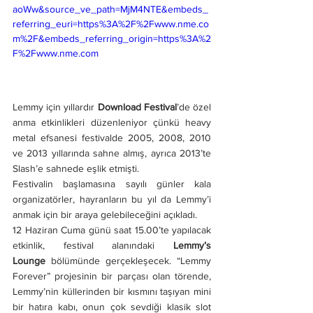
aoWw&source_ve_path=MjM4NTE&embeds_
referring_euri=https%3A%2F%2Fwww.nme.co
m%2F&embeds_referring_origin=https%3A%2
F%2Fwww.nme.com
Lemmy için yıllardır 
Download Festival
’de özel 
anma etkinlikleri düzenleniyor çünkü heavy 
metal efsanesi festivalde 2005, 2008, 2010 
ve 2013 yıllarında sahne almış, ayrıca 2013’te 
Slash’e sahnede eşlik etmişti.
Festivalin başlamasına sayılı günler kala 
organizatörler, hayranların bu yıl da Lemmy’i 
anmak için bir araya gelebileceğini açıkladı.
12 Haziran Cuma günü saat 15.00’te yapılacak 
etkinlik, festival alanındaki 
Lemmy’s 
Lounge
 bölümünde gerçekleşecek. “Lemmy 
Forever” projesinin bir parçası olan törende, 
Lemmy’nin küllerinden bir kısmını taşıyan mini 
bir hatıra kabı, onun çok sevdiği klasik slot 