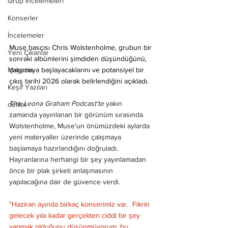
Grup İncelemeleri
Konserler
İncelemeler
Muse 
basçısı Chris Wolstenholme, grubun bir 
Yeni Çıkanlar
sonraki albümlerini şimdiden düşündüğünü, 
Magazin
çalışmaya başlayacaklarını ve potansiyel bir 
çıkış tarihi 2026 olarak belirlendiğini açıkladı.
Keşif Yazıları
The Leona Graham Podcast'te
 yakın 
deliler
zamanda yayınlanan bir görünüm sırasında 
Wolstenholme, Muse'un önümüzdeki aylarda 
yeni materyaller üzerinde çalışmaya 
başlamaya hazırlandığını doğruladı. 
Hayranlarına herhangi bir şey yayınlamadan 
önce bir plak şirketi anlaşmasının 
yapılacağına dair de güvence verdi.
"Haziran ayında birkaç konserimiz var.  Fikrin 
gelecek yıla kadar gerçekten ciddi bir şey 
yapmak olduğunu düşünmüyorum, bu 