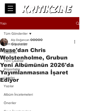
Yazı
Tüm Gönderiler
Alp Doğancan ✪✪✪✪✪
Tüm Gönderiler
12 Şub 2025
Muse'dan Chris
Haberler
Wolstenholme, Grubun
Yeni Çıkanlar
Yeni Albümünün 2026'da
Röportajlar
Yayımlanmasına İşaret
Listeler
Ediyor
Yazılar
Albüm İncelemeleri
Öneriler