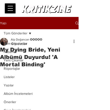
Yazı
Tüm Gönderiler
Alp Doğancan ✪✪✪✪✪
Tüm Gönderiler
12 Şub 2024
My Dying Bride, Yeni
Haberler
Albümü Duyurdu! 'A
Yeni Çıkanlar
Mortal Binding'
Röportajlar
Listeler
Yazılar
Albüm İncelemeleri
Öneriler