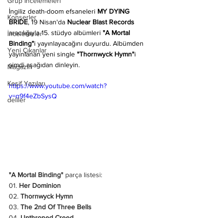
Grup İncelemeleri
İngiliz death-doom efsaneleri 
MY DYING 
Konserler
BRIDE
, 19 Nisan'da 
Nuclear Blast Records 
aracılığıyla 15. stüdyo albümleri 
"A Mortal 
İncelemeler
Binding"
i yayınlayacağını duyurdu. Albümden 
Yeni Çıkanlar
yayınlanan yeni single 
"Thornwyck Hymn"
i 
şimdi aşağıdan dinleyin.
Magazin
Keşif Yazıları
https://www.youtube.com/watch?
v=q9f4eZbSysQ
deliler
"A Mortal Binding"
 parça listesi:
01. 
Her Dominion
02. 
Thornwyck Hymn
03. 
The 2nd Of Three Bells
04. 
Unthroned Creed