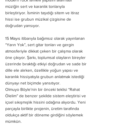
modern rock temelli yapısını alternatif 
müziğin sert ve karanlık tonlarıyla 
birleştiriyor. İsminin taşıdığı sitem ve itiraz 
hissi ise grubun müzikal çizgisine de 
doğrudan yansıyor.
15 Mayıs itibarıyla bağımsız olarak yayınlanan 
“Yarın Yok”, sert gitar tonları ve gergin 
atmosferiyle dikkat çeken bir çalışma olarak 
öne çıkıyor. Şarkı, toplumsal olayların bireyler 
üzerinde bıraktığı etkiyi doğrudan ve sade bir 
dille ele alırken, özellikle yoğun yapısı ve 
karanlık hissiyatıyla grubun anlatmak istediği 
dünyayı net biçimde yansıtıyor.
Olmuyo Böyle’nin bir önceki teklisi “Rahat 
Ölelim” de benzer şekilde sistem eleştirisi ve 
içsel sıkışmışlık hissini odağına alıyordu. Yeni 
parçayla birlikte projenin, üretim tarafında 
oldukça aktif bir döneme girdiğini söylemek 
mümkün.