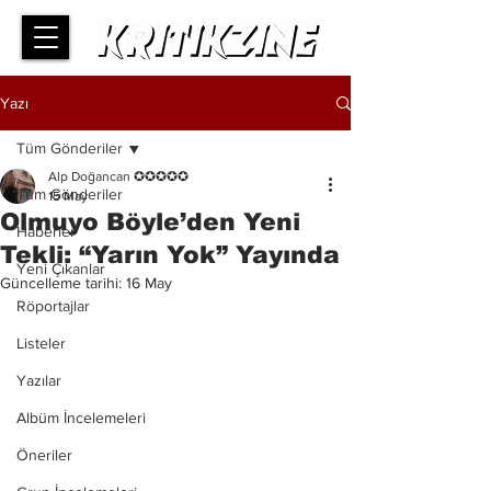
Yazı
Tüm Gönderiler
Alp Doğancan ✪✪✪✪✪
Tüm Gönderiler
15 May
Olmuyo Böyle’den Yeni
Haberler
Tekli: “Yarın Yok” Yayında
Yeni Çıkanlar
Güncelleme tarihi:
16 May
Röportajlar
Listeler
Yazılar
Albüm İncelemeleri
Öneriler