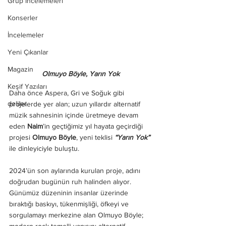
Grup İncelemeleri
Konserler
İncelemeler
Yeni Çıkanlar
Magazin
Olmuyo Böyle, Yarın Yok
Keşif Yazıları
Daha önce Aspera, Gri ve Soğuk gibi 
deliler
projelerde yer alan; uzun yıllardır alternatif 
müzik sahnesinin içinde üretmeye devam 
eden 
Naim
’in geçtiğimiz yıl hayata geçirdiği 
projesi 
Olmuyo Böyle
, yeni teklisi 
“Yarın Yok”
ile dinleyiciyle buluştu.
2024’ün son aylarında kurulan proje, adını 
doğrudan bugünün ruh halinden alıyor. 
Günümüz düzeninin insanlar üzerinde 
bıraktığı baskıyı, tükenmişliği, öfkeyi ve 
sorgulamayı merkezine alan Olmuyo Böyle; 