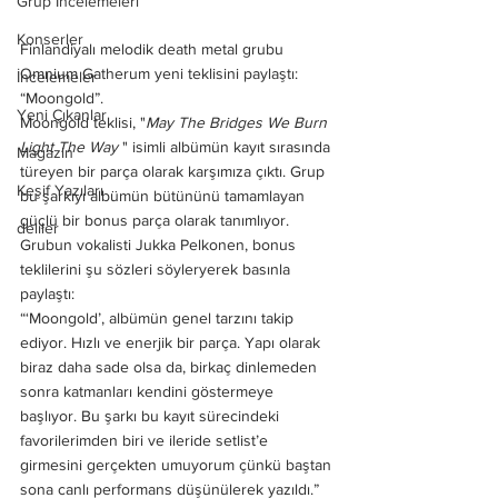
Grup İncelemeleri
Konserler
Finlandiyalı melodik death metal grubu 
Omnium Gatherum yeni teklisini paylaştı: 
İncelemeler
“Moongold”.
Yeni Çıkanlar
Moongold teklisi, "
May The Bridges We Burn 
Light The Way
 " isimli albümün kayıt sırasında 
Magazin
türeyen bir parça olarak karşımıza çıktı. Grup 
Keşif Yazıları
bu şarkıyı albümün bütününü tamamlayan 
güçlü bir bonus parça olarak tanımlıyor. 
deliler
Grubun vokalisti Jukka Pelkonen, bonus 
teklilerini şu sözleri söyleryerek basınla 
paylaştı: 
“‘Moongold’, albümün genel tarzını takip 
ediyor. Hızlı ve enerjik bir parça. Yapı olarak 
biraz daha sade olsa da, birkaç dinlemeden 
sonra katmanları kendini göstermeye 
başlıyor. Bu şarkı bu kayıt sürecindeki 
favorilerimden biri ve ileride setlist’e 
girmesini gerçekten umuyorum çünkü baştan 
sona canlı performans düşünülerek yazıldı.”