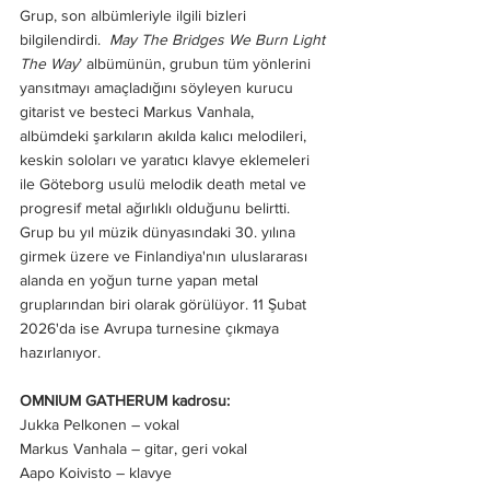
Grup, son albümleriyle ilgili bizleri 
bilgilendirdi.  
May The Bridges We Burn Light 
The Way
’ albümünün, grubun tüm yönlerini 
yansıtmayı amaçladığını söyleyen kurucu 
gitarist ve besteci Markus Vanhala, 
albümdeki şarkıların akılda kalıcı melodileri, 
keskin soloları ve yaratıcı klavye eklemeleri 
ile Göteborg usulü melodik death metal ve 
progresif metal ağırlıklı olduğunu belirtti.
Grup bu yıl müzik dünyasındaki 30. yılına 
girmek üzere ve Finlandiya'nın uluslararası 
alanda en yoğun turne yapan metal 
gruplarından biri olarak görülüyor. 11 Şubat 
2026'da ise Avrupa turnesine çıkmaya 
hazırlanıyor. 
OMNIUM GATHERUM kadrosu:
Jukka Pelkonen – vokal
Markus Vanhala – gitar, geri vokal 
Aapo Koivisto – klavye