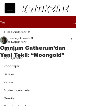
Yazı
Tüm Gönderiler
ozdegokbayrak ✪
Tüm Gönderiler
24 Oca
Omnium Gatherum’dan
Haberler
Yeni Tekli: “Moongold”
Yeni Çıkanlar
Röportajlar
Listeler
Yazılar
Albüm İncelemeleri
Öneriler