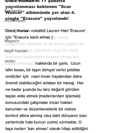
Grup İncelemeleri
Once Human'ın 11 Şubatta 
yayınlanması beklenen ''Scar 
Konserler
Weaver'' albümünde yer alan 4. 
single ''Erasure'' yayınlandı!
İncelemeler
Once Human vokalisti Lauren Hart 'Erasure' 
Yeni Çıkanlar
için ''Erasure kanlı elmas (
bir savaş 
Magazin
bölgesinde çıkarılan ve bir isyanı, işgalci bir 
ordunun savaş çabalarını veya bir savaş 
Keşif Yazıları
lordunun faaliyetlerini finanse etmek için 
deliler
satılan elmaslar)
 hakkında bir şarkı.  Uzun 
lafın kısası, bir taşın dehşet verici şekilde 
üreticiler için  nasıl insan hayatından daha 
önemli olabileceğini anlatan bir mesaj.  Her 
ne kadar şuanda bu tarz değerli görülen 
taşları elde etmek (madenlerden işlemek) 
konusundaki çatışmalar insan hakları 
kanunları ve düzenlemelerle bir nebze 
kontrol altına alınmış olsa dahi dünyanın bazı 
yerlerinde hala bunun zulmü sürmekte. O 
taşa neden 'kan elması' olarak hitap edildiğini 