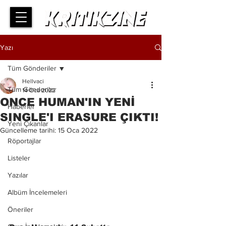
Yazı
Tüm Gönderiler
Hellvaci
Tüm Gönderiler
14 Oca 2022
ONCE HUMAN'IN YENİ
Haberler
SINGLE'I ERASURE ÇIKTI!
Yeni Çıkanlar
Güncelleme tarihi:
15 Oca 2022
Röportajlar
Listeler
Yazılar
Albüm İncelemeleri
Öneriler