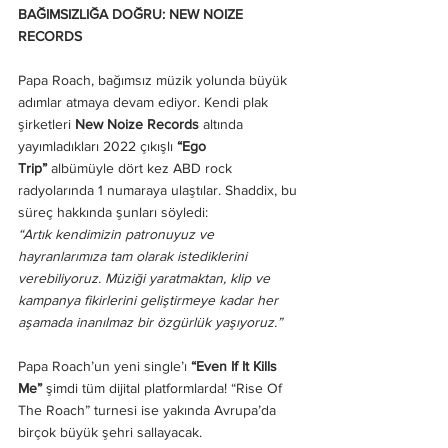
BAĞIMSIZLIĞA DOĞRU: NEW NOIZE 
RECORDS
Papa Roach, bağımsız müzik yolunda büyük 
adımlar atmaya devam ediyor. Kendi plak 
şirketleri 
New Noize Records
 altında 
yayımladıkları 2022 çıkışlı 
“Ego 
Trip”
 albümüyle dört kez ABD rock 
radyolarında 1 numaraya ulaştılar. Shaddix, bu 
süreç hakkında şunları söyledi:
“Artık kendimizin patronuyuz ve 
hayranlarımıza tam olarak istediklerini 
verebiliyoruz. Müziği yaratmaktan, klip ve 
kampanya fikirlerini geliştirmeye kadar her 
aşamada inanılmaz bir özgürlük yaşıyoruz.”
Papa Roach’un yeni single’ı 
“Even If It Kills 
Me”
 şimdi tüm dijital platformlarda! “Rise Of 
The Roach” turnesi ise yakında Avrupa’da 
birçok büyük şehri sallayacak. 