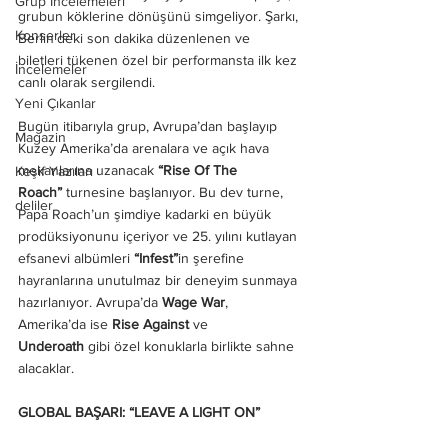
Grup İncelemeleri
grubun köklerine dönüşünü simgeliyor. Şarkı, 
Konserler
Berlin’deki son dakika düzenlenen ve 
biletleri tükenen özel bir performansta ilk kez 
İncelemeler
canlı olarak sergilendi.
Yeni Çıkanlar
Bugün itibarıyla grup, Avrupa’dan başlayıp 
Magazin
Kuzey Amerika’da arenalara ve açık hava 
mekanlarına uzanacak 
“Rise Of The 
Keşif Yazıları
Roach”
 turnesine başlanıyor. Bu dev turne, 
deliler
Papa Roach’un şimdiye kadarki en büyük 
prodüksiyonunu içeriyor ve 25. yılını kutlayan 
efsanevi albümleri 
“Infest”
in şerefine 
hayranlarına unutulmaz bir deneyim sunmaya 
hazırlanıyor. Avrupa’da 
Wage War
, 
Amerika’da ise 
Rise Against
 ve 
Underoath
 gibi özel konuklarla birlikte sahne 
alacaklar.
GLOBAL BAŞARI: “LEAVE A LIGHT ON”