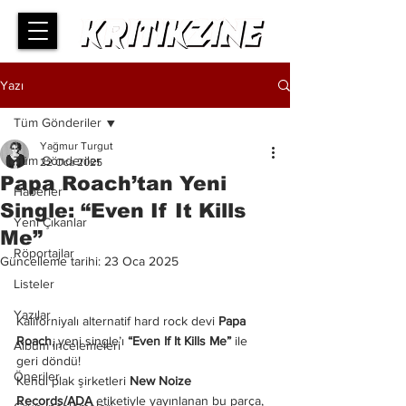
Yazı
Tüm Gönderiler
Yağmur Turgut
Tüm Gönderiler
22 Oca 2025
Papa Roach’tan Yeni
Haberler
Single: “Even If It Kills
Yeni Çıkanlar
Me”
Röportajlar
Güncelleme tarihi:
23 Oca 2025
Listeler
Yazılar
Kaliforniyalı alternatif hard rock devi 
Papa 
Roach
, yeni single’ı 
“Even If It Kills Me”
 ile 
Albüm İncelemeleri
geri döndü! 
Öneriler
Kendi plak şirketleri 
New Noize 
Records/ADA
 etiketiyle yayınlanan bu parça, 