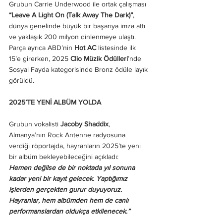
Grubun Carrie Underwood ile ortak çalışması 
“Leave A Light On (Talk Away The Dark)”
, 
dünya genelinde büyük bir başarıya imza attı 
ve yaklaşık 200 milyon dinlenmeye ulaştı. 
Parça ayrıca ABD’nin 
Hot AC
 listesinde ilk 
15’e girerken, 2025 
Clio Müzik Ödülleri
’nde 
Sosyal Fayda kategorisinde Bronz ödüle layık 
görüldü.
2025’TE YENİ ALBÜM YOLDA
Grubun vokalisti 
Jacoby Shaddix
, 
Almanya’nın Rock Antenne radyosuna 
verdiği röportajda, hayranların 2025’te yeni 
bir albüm bekleyebileceğini açıkladı: 
Hemen değilse de bir noktada yıl sonuna 
kadar yeni bir kayıt gelecek. Yaptığımız 
işlerden gerçekten gurur duyuyoruz. 
Hayranlar, hem albümden hem de canlı 
performanslardan oldukça etkilenecek.”