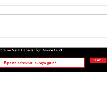
Chester’ın Ardından
Yirm
Mira
Yeniden Ayağa
Dea
Kalkmak: Linkin Park'ın
Hikayesi Film Oluyor
ock ve Metal Haberleri İçin Abone Olun!
Katıl
RÖPORTAJLAR
LİSTELER
YENİ
AL
KRİ
ÇIKANLAR