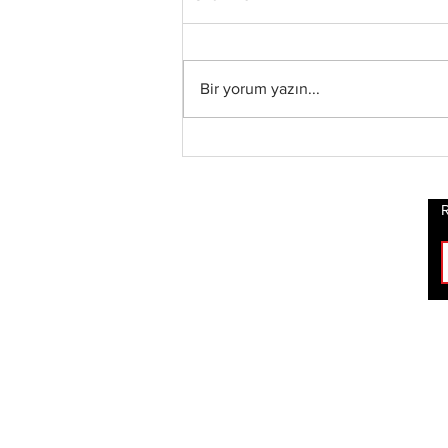
Bir yorum yazın...
Status Quo Efsanesi
Francis Rossi,"The Way
We Were Vol. 2"
Albümünü Duyurdu
R
ROCK
HABERLERİ
BİZİ TAKİP ET