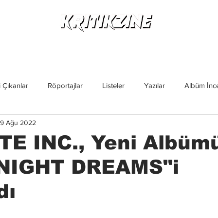
Yeni Çıkanlar
Röportajlar
Listeler
Albüm Kritikl
 Çıkanlar
Röportajlar
Listeler
Yazılar
Albüm İnce
19 Ağu 2022
İncelemeler
Yeni Çıkanlar
Magazin
Keşif Yazıları
TE INC., Yeni Albüm
NIGHT DREAMS"i
dı