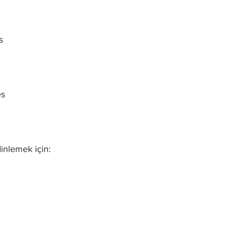
s
es
inlemek için: