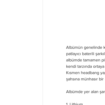
Albümün genelinde kl
patlayıcı baterili şar
albümde tamamen piya
kendi tarzında ortaya
Kısmen headbang yaptı
şahsına münhasır bir
Albümde yer alan şark
1. Lithium