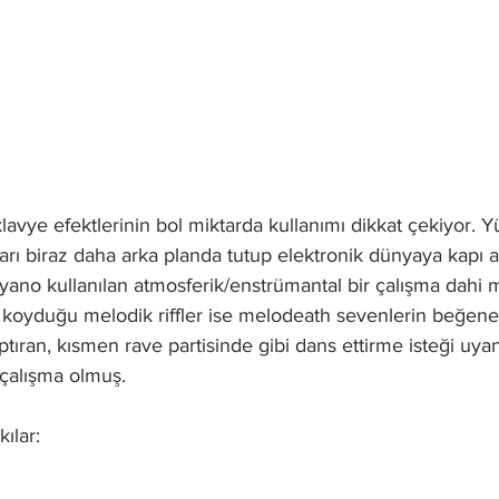
avye efektlerinin bol miktarda kullanımı dikkat çekiyor. 
kıları biraz daha arka planda tutup elektronik dünyaya kapı a
no kullanılan atmosferik/enstrümantal bir çalışma dahi 
 koyduğu melodik riffler ise melodeath sevenlerin beğenec
ran, kısmen rave partisinde gibi dans ettirme isteği uyan
 çalışma olmuş.
ılar: