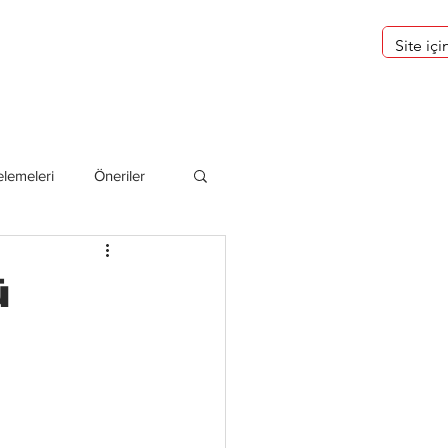
eri
Hakkımızda
lemeleri
Öneriler
deliler
ü