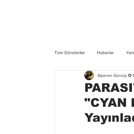
Son Haberler
Tüm Gönderiler
Haberler
Yeni
Alperen Gürsoy ✪
Grup İncelemeleri
Konserler
PARASI
"CYAN 
Yayınla