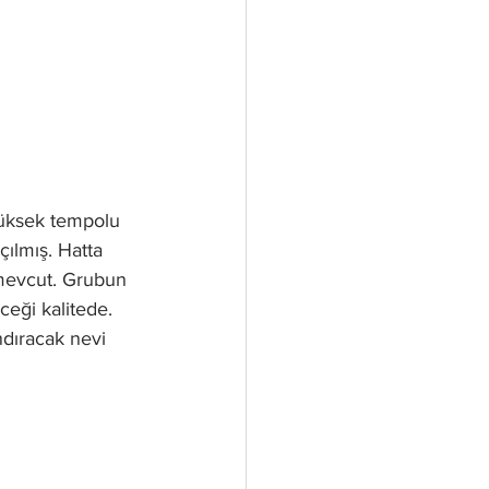
Yüksek tempolu 
çılmış. Hatta 
mevcut. Grubun 
eği kalitede. 
dıracak nevi 