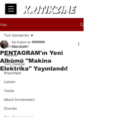
Yazı
Tüm Gönderiler
Alp Doğancan ✪✪✪✪✪
Tüm Gönderiler
9 Eyl 2022
PENTAGRAM'ın Yeni
Haberler
Albümü "Makina
Yeni Çıkanlar
Elektrika" Yayınlandı!
Röportajlar
Listeler
Yazılar
Albüm İncelemeleri
Öneriler