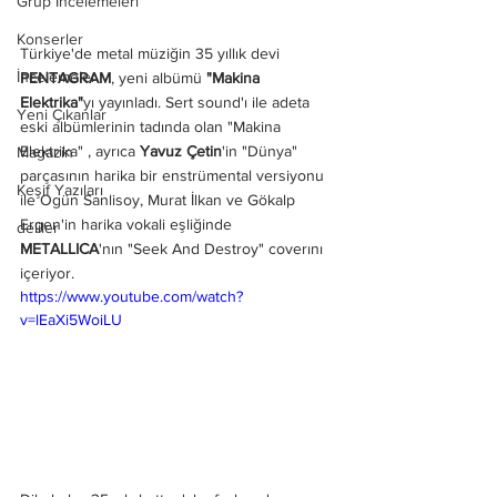
Grup İncelemeleri
Konserler
Türkiye'de metal müziğin 35 yıllık devi 
İncelemeler
PENTAGRAM
, yeni albümü 
"Makina 
Elektrika"
yı yayınladı. Sert sound'ı ile adeta 
Yeni Çıkanlar
eski albümlerinin tadında olan "Makina 
Elektrika" , ayrıca 
Yavuz Çetin
'in "Dünya" 
Magazin
parçasının harika bir enstrümental versiyonu 
Keşif Yazıları
ile Ogün Sanlisoy, Murat İlkan ve Gökalp 
Ergen'in harika vokali eşliğinde 
deliler
METALLICA
'nın "Seek And Destroy" coverını 
içeriyor. 
https://www.youtube.com/watch?
v=lEaXi5WoiLU