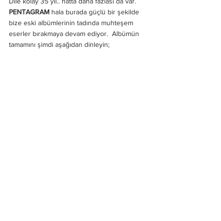
Dile kolay 35 yıl.. hatta daha fazlası da var. 
PENTAGRAM
 hala burada güçlü bir şekilde 
bize eski albümlerinin tadında muhteşem 
eserler bırakmaya devam ediyor.  Albümün 
tamamını şimdi aşağıdan dinleyin;