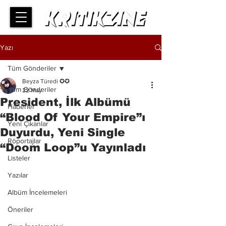
Yazı
Tüm Gönderiler
Beyza Türedi ✪✪
Tüm Gönderiler
22 May
President, İlk Albümü
Haberler
“Blood Of Your Empire”ı
Yeni Çıkanlar
Duyurdu, Yeni Single
Röportajlar
“Doom Loop”u Yayınladı
Listeler
Yazılar
Albüm İncelemeleri
Öneriler