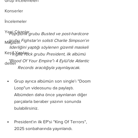
Grup İncelemeleri
Konserler
İncelemeler
Yeni Çıkanlar
Pop-punk grubu Busted ve post-hardcore 
grubu Fighstar'ın solisti Charlie Simpson'ın 
Magazin
liderliğini yaptığı söylenen gizemli maskeli 
Keşif Yazıları
İngiliz rock grubu President, ilk albümü 
"Blood Of Your Empire"ı 4 Eylül'de Atlantic 
deliler
Records aracılığıyla yayınlayacak. 
Grup ayrıca albümün son single'ı "Doom 
Loop"un videosunu da paylaştı. 
Albümden daha önce yayınlanan diğer 
parçalarla beraber yazının sonunda 
bulabilirsiniz.
President’ın ilk EP'si "King Of Terrors", 
2025 sonbaharında yayınlandı.