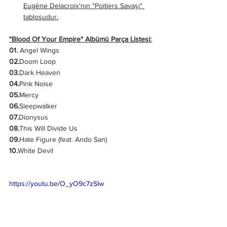
Eugène Delacroix'nın "Poitiers Savaşı" 
tablosudur.
"Blood Of Your Empire" Albümü Parça Listesi:
01.
 Angel Wings
02.
Doom Loop
03.
Dark Heaven
04.
Pink Noise
05.
Mercy
06.
Sleepwalker
07.
Dionysus
08.
This Will Divide Us
09.
Hate Figure (feat. Ando San)
10.
White Devil
https://youtu.be/O_yO9c7zSIw