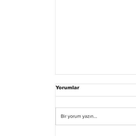
Yorumlar
Bir yorum yazın...
Xandria’dan Yeni Albüm