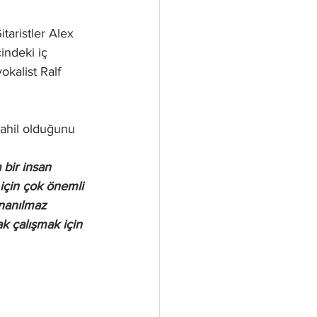
taristler Alex 
ndeki iç 
okalist Ralf 
ahil olduğunu 
 bir insan 
için çok önemli 
nanılmaz 
k çalışmak için 