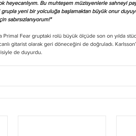
çok heyecanlıyım. Bu muhteşem müzisyenlerle sahneyi pa
hi grupla yeni bir yolculuğa başlamaktan büyük onur duyuy
in sabırsızlanıyorum!"
a 
Primal Fear
 gruptaki rolü büyük ölçüde son on yılda stü
nlı gitarist olarak geri döneceğini de doğruladı.
Karlsson
siyle de duyurdu.