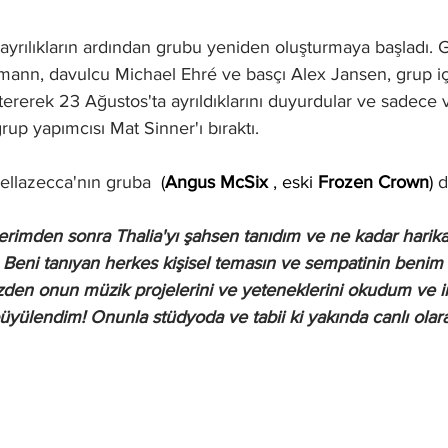
ayrılıkların ardından grubu yeniden oluşturmaya başladı. Gi
nn, davulcu Michael Ehré ve basçı Alex Jansen, grup içi
tererek 23 Ağustos'ta ayrıldıklarını duyurdular ve sadece v
up yapımcısı Mat Sinner'ı bıraktı.
Bellazecca'nın gruba  
(
Angus McSix 
, eski 
Frozen Crown
) 
d
serimden sonra Thalia'yı şahsen tanıdım ve ne kadar harika
. Beni tanıyan herkes kişisel temasın ve sempatinin benim 
üzden onun müzik projelerini ve yeteneklerini okudum ve i
üyülendim! Onunla stüdyoda ve tabii ki yakında canlı olara