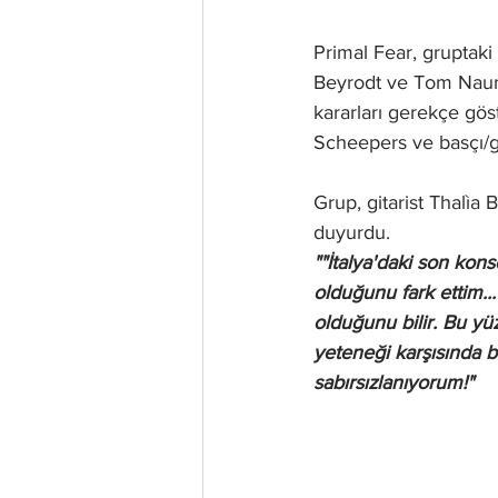
Primal Fear, gruptaki 
Beyrodt ve Tom Nauma
kararları gerekçe gös
Scheepers ve basçı/gr
Grup, gitarist Thalìa 
duyurdu.
""İtalya'daki son kon
olduğunu fark ettim..
olduğunu bilir. Bu y
yeteneği karşısında b
sabırsızlanıyorum!"