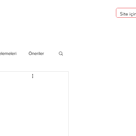
eri
Hakkımızda
lemeleri
Öneriler
deliler