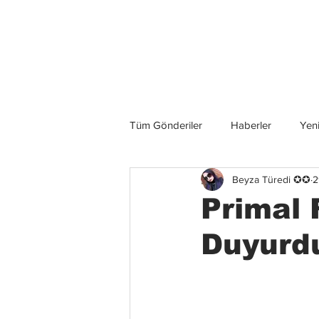
Son Haberler
Tüm Gönderiler
Haberler
Yeni
Beyza Türedi ✪✪
2
Grup İncelemeleri
Konserler
Primal 
Duyurd