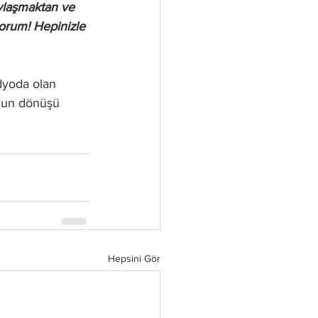
ylaşmaktan ve 
orum! Hepinizle 
dyoda olan 
’un
 dönüşü  
Hepsini Gör