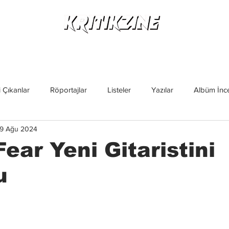
Yeni Çıkanlar
Röportajlar
Listeler
Albüm Kritikl
 Çıkanlar
Röportajlar
Listeler
Yazılar
Albüm İnce
9 Ağu 2024
İncelemeler
Yeni Çıkanlar
Magazin
Keşif Yazıları
Fear Yeni Gitaristini
u