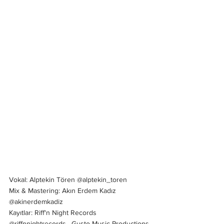
Vokal: Alptekin Tören @alptekin_toren
Mix & Mastering: Akın Erdem Kadız 
@akinerdemkadiz
Kayıtlar: Riff'n Night Records 
@riffnnightrecords , Gusto Music Productions 