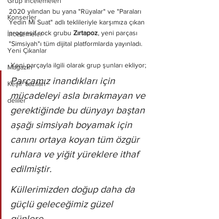
Grup İncelemeleri
2020 yılından bu yana "Rüyalar" ve "Paraları 
Konserler
Yedin Mi Suat" adlı teklileriyle karşımıza çıkan 
progresif rock grubu 
Zırtapoz
, yeni parçası 
İncelemeler
"Simsiyah"ı tüm dijital platformlarda yayınladı.
Yeni Çıkanlar
 Yeni parçayla ilgili olarak grup şunları ekliyor;
Magazin
Parçamız inandıkları için 
Keşif Yazıları
mücadeleyi asla bırakmayan ve 
deliler
gerektiğinde bu dünyayı baştan 
aşağı simsiyah boyamak için 
canını ortaya koyan tüm özgür 
ruhlara ve yiğit yüreklere ithaf 
edilmiştir. 
Küllerimizden doğup daha da 
güçlü geleceğimiz güzel 
günlere.. 