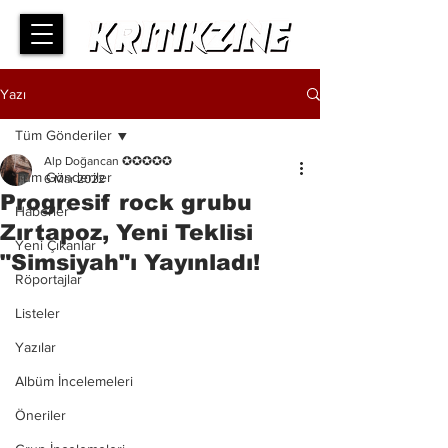
Yazı
Tüm Gönderiler
Alp Doğancan ✪✪✪✪✪
Tüm Gönderiler
6 Mar 2022
Progresif rock grubu
Haberler
Zırtapoz, Yeni Teklisi
Yeni Çıkanlar
"Simsiyah"ı Yayınladı!
Röportajlar
Listeler
Yazılar
Albüm İncelemeleri
Öneriler