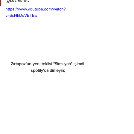
https://www.youtube.com/watch?
v=SsHkDsVBTEw
Zırtapoz'un yeni teklisi "Simsiyah"ı şimdi 
spotify'da dinleyin;