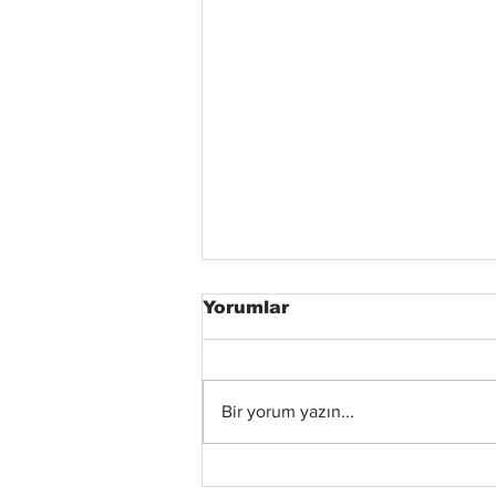
Yorumlar
Bir yorum yazın...
Xandria’dan Yeni Albüm