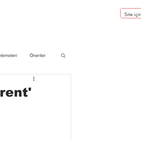
eri
Hakkımızda
lemeleri
Öneriler
deliler
rent'