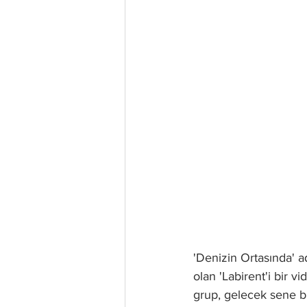
'Denizin Ortasında' a
olan 'Labirent'i bir v
grup, gelecek sene bi