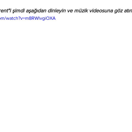
rent"i şimdi aşağıdan dinleyin ve müzik videosuna göz atın
com/watch?v=m8RWlvgiOXA