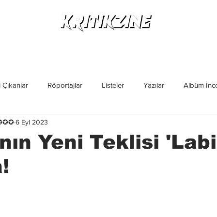
Yeni Çıkanlar
Röportajlar
Listeler
Albüm Kritikl
 Çıkanlar
Röportajlar
Listeler
Yazılar
Albüm İnce
✪✪✪✪
6 Eyl 2023
İncelemeler
Yeni Çıkanlar
Magazin
Keşif Yazıları
ın Yeni Teklisi 'Labi
!