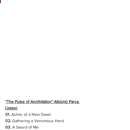
“The Pulse of Annihilation” Albümü Parça 
Listesi:
01.
 Ashes of a New Dawn
02.
 Gathering a Venomous Herd
03.
 A Sword of Me