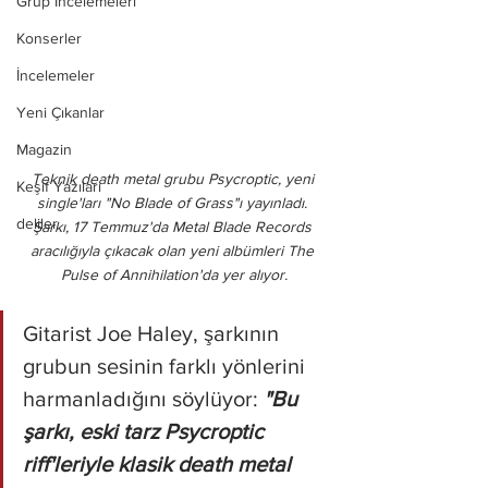
Grup İncelemeleri
Konserler
İncelemeler
Yeni Çıkanlar
Magazin
Teknik death metal grubu Psycroptic, yeni 
Keşif Yazıları
single'ları "No Blade of Grass"ı yayınladı. 
deliler
Şarkı, 17 Temmuz'da Metal Blade Records 
aracılığıyla çıkacak olan yeni albümleri The 
Pulse of Annihilation'da yer alıyor.
Gitarist Joe Haley, şarkının 
grubun sesinin farklı yönlerini 
harmanladığını söylüyor: 
"Bu 
şarkı, eski tarz Psycroptic 
riff'leriyle klasik death metal 