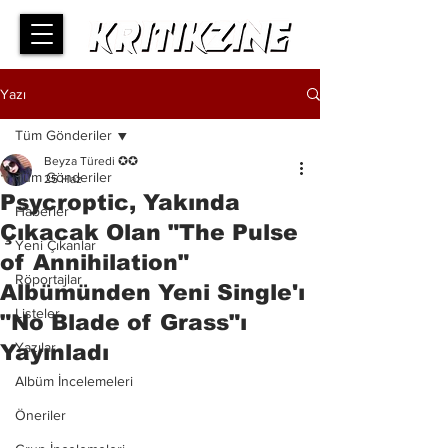
Yazı
Tüm Gönderiler
Beyza Türedi ✪✪
Tüm Gönderiler
25 Haz
Psycroptic, Yakında
Haberler
Çıkacak Olan "The Pulse
Yeni Çıkanlar
of Annihilation"
Röportajlar
Albümünden Yeni Single'ı
Listeler
"No Blade of Grass"ı
Yazılar
Yayınladı
Albüm İncelemeleri
Öneriler