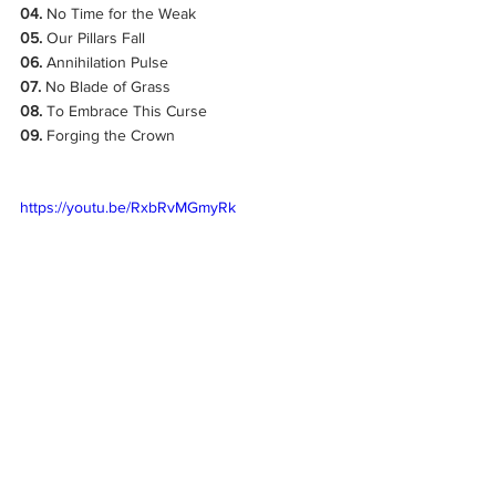
04.
 No Time for the Weak
05.
 Our Pillars Fall
06.
 Annihilation Pulse
07.
 No Blade of Grass
08.
 To Embrace This Curse
09.
 Forging the Crown
https://youtu.be/RxbRvMGmyRk